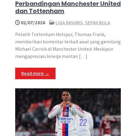
Perbandingan Manchester United
dan Tottenham
02/07/2026
LIGA INGGRIS
,
SEPAK BOLA
Pelatih Tottenham Hotspur, Thomas Frank,
memberikan komentar terkait awal yang gemilang
Michael Carrick di Manchester United. Meskipun
mengapresiasi kinerja mantan […]
Read more →