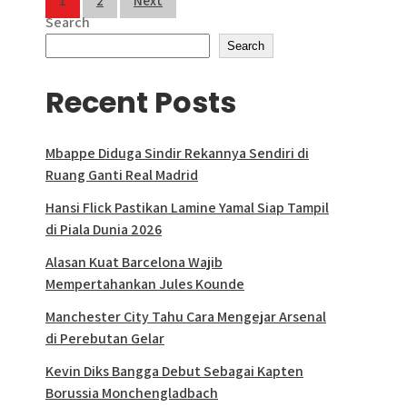
Posts
1
2
Next
Search
pagination
Search
Recent Posts
Mbappe Diduga Sindir Rekannya Sendiri di
Ruang Ganti Real Madrid
Hansi Flick Pastikan Lamine Yamal Siap Tampil
di Piala Dunia 2026
Alasan Kuat Barcelona Wajib
Mempertahankan Jules Kounde
Manchester City Tahu Cara Mengejar Arsenal
di Perebutan Gelar
Kevin Diks Bangga Debut Sebagai Kapten
Borussia Monchengladbach