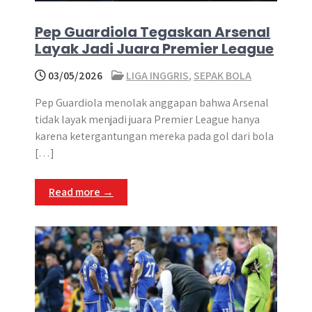
Pep Guardiola Tegaskan Arsenal
Layak Jadi Juara Premier League
03/05/2026
LIGA INGGRIS
,
SEPAK BOLA
Pep Guardiola menolak anggapan bahwa Arsenal
tidak layak menjadi juara Premier League hanya
karena ketergantungan mereka pada gol dari bola
[…]
Read more →