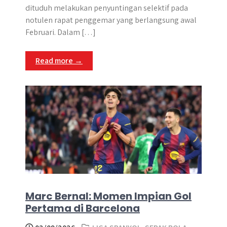
dituduh melakukan penyuntingan selektif pada
notulen rapat penggemar yang berlangsung awal
Februari. Dalam […]
Read more →
Marc Bernal: Momen Impian Gol
Pertama di Barcelona