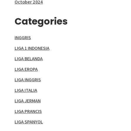
October 2024
Categories
INGGRIS
LIGA 1 INDONESIA
LIGA BELANDA
LIGA EROPA
LIGA INGGRIS
LIGA ITALIA
LIGA JERMAN
LIGA PRANCIS
LIGA SPANYOL