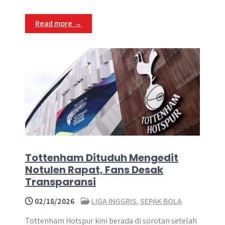
Read more →
Tottenham Dituduh Mengedit
Notulen Rapat, Fans Desak
Transparansi
02/18/2026
LIGA INGGRIS
,
SEPAK BOLA
Tottenham Hotspur kini berada di sorotan setelah