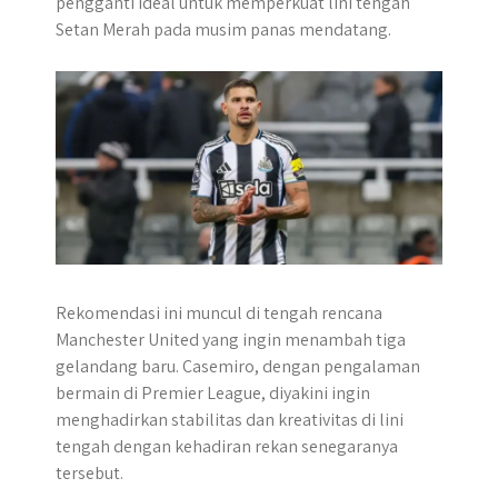
pengganti ideal untuk memperkuat lini tengah
p
k
e
m
Setan Merah pada musim panas mendatang.
r
Rekomendasi ini muncul di tengah rencana
Manchester United yang ingin menambah tiga
gelandang baru. Casemiro, dengan pengalaman
bermain di Premier League, diyakini ingin
menghadirkan stabilitas dan kreativitas di lini
tengah dengan kehadiran rekan senegaranya
tersebut.