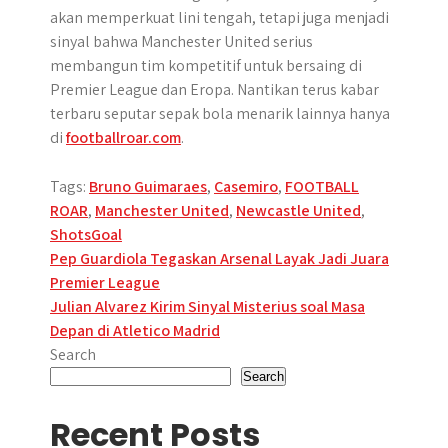
akan memperkuat lini tengah, tetapi juga menjadi
sinyal bahwa Manchester United serius
membangun tim kompetitif untuk bersaing di
Premier League dan Eropa. Nantikan terus kabar
terbaru seputar sepak bola menarik lainnya hanya
di
footballroar.com
.
Tags:
Bruno Guimaraes
,
Casemiro
,
FOOTBALL
ROAR
,
Manchester United
,
Newcastle United
,
ShotsGoal
Post
Pep Guardiola Tegaskan Arsenal Layak Jadi Juara
Premier League
navigation
Julian Alvarez Kirim Sinyal Misterius soal Masa
Depan di Atletico Madrid
Search
Search
Recent Posts