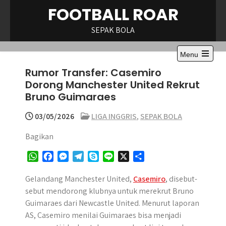
Skip
FOOTBALL ROAR
to
content
SEPAK BOLA
Menu
Rumor Transfer: Casemiro
Dorong Manchester United Rekrut
Bruno Guimaraes
03/05/2026
LIGA INGGRIS
,
SEPAK BOLA
Bagikan
W
F
M
T
S
L
X
S
h
a
e
e
k
i
h
a
c
s
l
y
n
a
Gelandang Manchester United,
Casemiro
, disebut-
t
e
s
e
p
e
r
sebut mendorong klubnya untuk merekrut Bruno
s
b
e
g
e
e
Guimaraes dari Newcastle United. Menurut laporan
A
o
n
r
AS, Casemiro menilai Guimaraes bisa menjadi
p
o
g
a