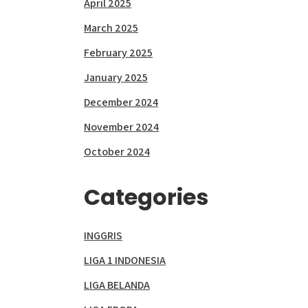
April 2025
March 2025
February 2025
January 2025
December 2024
November 2024
October 2024
Categories
INGGRIS
LIGA 1 INDONESIA
LIGA BELANDA