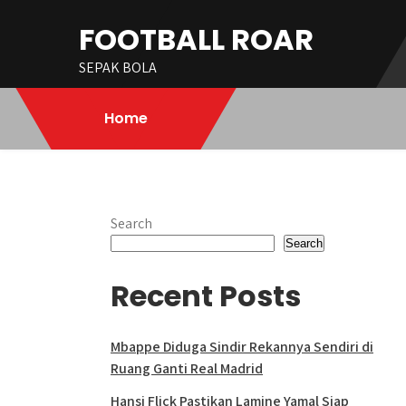
Skip
FOOTBALL ROAR
to
content
SEPAK BOLA
Home
Search
Search
Recent Posts
Mbappe Diduga Sindir Rekannya Sendiri di
Ruang Ganti Real Madrid
Hansi Flick Pastikan Lamine Yamal Siap