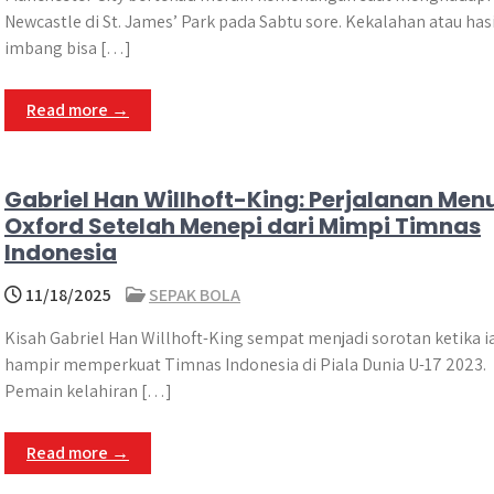
Newcastle di St. James’ Park pada Sabtu sore. Kekalahan atau has
imbang bisa […]
Read more →
Gabriel Han Willhoft-King: Perjalanan Men
Oxford Setelah Menepi dari Mimpi Timnas
Indonesia
11/18/2025
SEPAK BOLA
Kisah Gabriel Han Willhoft-King sempat menjadi sorotan ketika i
hampir memperkuat Timnas Indonesia di Piala Dunia U-17 2023.
Pemain kelahiran […]
Read more →