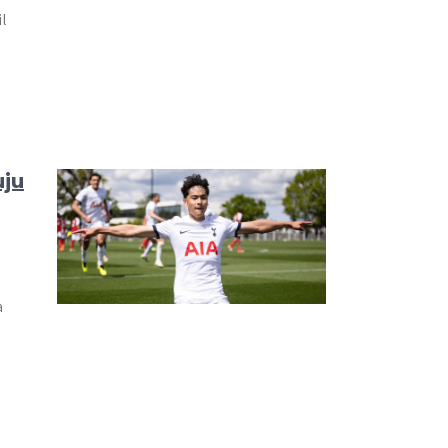
il
uju
a