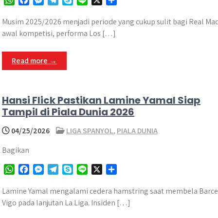
h
a
e
e
k
i
h
a
c
s
l
y
n
a
Musim 2025/2026 menjadi periode yang cukup sulit bagi Real Ma
t
e
s
e
p
e
r
awal kompetisi, performa Los […]
s
b
e
g
e
e
A
o
n
r
Read more →
p
o
g
a
p
k
e
m
r
Hansi Flick Pastikan Lamine Yamal Siap
Tampil di Piala Dunia 2026
04/25/2026
LIGA SPANYOL
,
PIALA DUNIA
Bagikan
W
F
M
T
S
L
X
S
h
a
e
e
k
i
h
a
c
s
l
y
n
a
Lamine Yamal mengalami cedera hamstring saat membela Barcel
t
e
s
e
p
e
r
Vigo pada lanjutan La Liga. Insiden […]
s
b
e
g
e
e