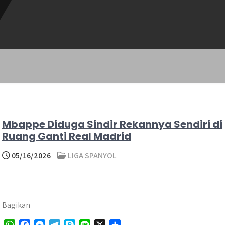
Mbappe Diduga Sindir Rekannya Sendiri di
Ruang Ganti Real Madrid
05/16/2026
LIGA SPANYOL
Bagikan
W
F
M
T
S
L
X
S