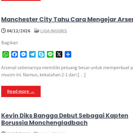
p
k
e
m
r
Manchester City Tahu Cara Mengejar Arsen
04/12/2026
LIGA INGGRIS
Bagikan
W
F
M
T
S
L
X
S
h
a
e
e
k
i
h
a
c
s
l
y
n
a
Arsenal sebenarnya memiliki peluang besar untuk memperkuat po
t
e
s
e
p
e
r
musim ini. Namun, kekalahan 2-1 dari […]
s
b
e
g
e
e
A
o
n
r
Read more →
p
o
g
a
p
k
e
m
r
Kevin Diks Bangga Debut Sebagai Kapten
Borussia Monchengladbach