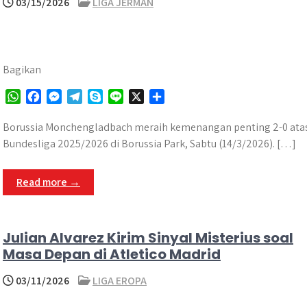
03/15/2026
LIGA JERMAN
Bagikan
W
F
M
T
S
L
X
S
h
a
e
e
k
i
h
a
c
s
l
y
n
a
Borussia Monchengladbach meraih kemenangan penting 2-0 atas S
t
e
s
e
p
e
r
Bundesliga 2025/2026 di Borussia Park, Sabtu (14/3/2026). […]
s
b
e
g
e
e
A
o
n
r
Read more →
p
o
g
a
p
k
e
m
r
Julian Alvarez Kirim Sinyal Misterius soal
Masa Depan di Atletico Madrid
03/11/2026
LIGA EROPA