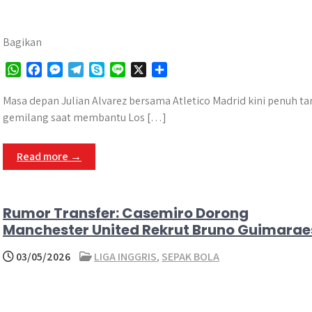
Bagikan
W
F
M
T
S
L
X
S
h
a
e
e
k
i
h
a
c
s
l
y
n
a
Masa depan Julian Alvarez bersama Atletico Madrid kini penuh ta
t
e
s
e
p
e
r
gemilang saat membantu Los […]
s
b
e
g
e
e
A
o
n
r
Read more →
p
o
g
a
p
k
e
m
r
Rumor Transfer: Casemiro Dorong
Manchester United Rekrut Bruno Guimarae
03/05/2026
LIGA INGGRIS
,
SEPAK BOLA