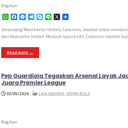
Bagikan
W
F
M
T
S
L
X
S
h
a
e
e
k
i
h
a
c
s
l
y
n
a
Gelandang Manchester United, Casemiro, disebut-sebut mendor
t
e
s
e
p
e
r
dari Newcastle United. Menurut laporan AS, Casemiro menilai G
s
b
e
g
e
e
A
o
n
r
Read more →
p
o
g
a
p
k
e
m
r
Pep Guardiola Tegaskan Arsenal Layak Jad
Juara Premier League
03/05/2026
LIGA INGGRIS
,
SEPAK BOLA
Bagikan