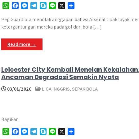
W
F
M
T
S
L
X
S
h
a
e
e
k
i
h
a
c
s
l
y
n
a
Pep Guardiola menolak anggapan bahwa Arsenal tidak layak menj
t
e
s
e
p
e
r
ketergantungan mereka pada gol dari bola […]
s
b
e
g
e
e
A
o
n
r
Read more →
p
o
g
a
p
k
e
m
r
Leicester City Kembali Menelan Kekalahan
Ancaman Degradasi Semakin Nyata
03/01/2026
LIGA INGGRIS
,
SEPAK BOLA
Bagikan
W
F
M
T
S
L
X
S
h
a
e
e
k
i
h