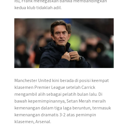
itu, Frank menegaskan bahwa membandingkan
p
k
e
m
kedua klub tidaklah adil.
r
Manchester United kini berada di posisi keempat
klasemen Premier League setelah Carrick
mengambil alih sebagai pelatih bulan lalu. Di
bawah kepemimpinannya, Setan Merah meraih
kemenangan dalam tiga laga beruntun, termasuk
kemenangan dramatis 3-2 atas pemimpin
klasemen, Arsenal.