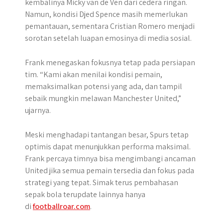
kembalinya Micky van de Ven dari cedera ringan.
Namun, kondisi Djed Spence masih memerlukan
pemantauan, sementara Cristian Romero menjadi
sorotan setelah luapan emosinya di media sosial.
Frank menegaskan fokusnya tetap pada persiapan
tim. “Kami akan menilai kondisi pemain,
memaksimalkan potensi yang ada, dan tampil
sebaik mungkin melawan Manchester United,”
ujarnya.
Meski menghadapi tantangan besar, Spurs tetap
optimis dapat menunjukkan performa maksimal.
Frank percaya timnya bisa mengimbangi ancaman
United jika semua pemain tersedia dan fokus pada
strategi yang tepat. Simak terus pembahasan
sepak bola terupdate lainnya hanya
di
footballroar.com
.