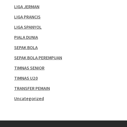
LIGA JERMAN
LIGA PRANCIS
LIGA SPANYOL
PIALA DUNIA
SEPAK BOLA
SEPAK BOLA PEREMPUAN
TIMNAS SENIOR
TIMNAS U20
TRANSFER PEMAIN
Uncategorized