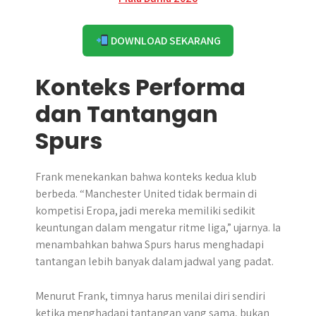
DOWNLOAD SEKARANG
Konteks Performa
dan Tantangan
Spurs
Frank menekankan bahwa konteks kedua klub
berbeda. “Manchester United tidak bermain di
kompetisi Eropa, jadi mereka memiliki sedikit
keuntungan dalam mengatur ritme liga,” ujarnya. Ia
menambahkan bahwa Spurs harus menghadapi
tantangan lebih banyak dalam jadwal yang padat.
Menurut Frank, timnya harus menilai diri sendiri
ketika menghadapi tantangan yang sama, bukan