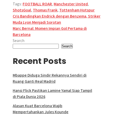
Tags:
FOOTBALL ROAR
,
Manchester United
,
ShotsGoal
,
Thomas Frank
,
Tottenham Hotspur
Post
Cris Bandingkan Endrick dengan Benzema, Striker
Muda Lyon Menjadi Sorotan
navigation
Marc Bernal: Momen Impian Gol Pertama di
Barcelona
Search
Search
Recent Posts
Mbappe Diduga Sindir Rekannya Sendiri di
Ruang Ganti Real Madrid
Hansi Flick Pastikan Lamine Yamal Siap Tampil
di Piala Dunia 2026
Alasan Kuat Barcelona Wajib
Mempertahankan Jules Kounde