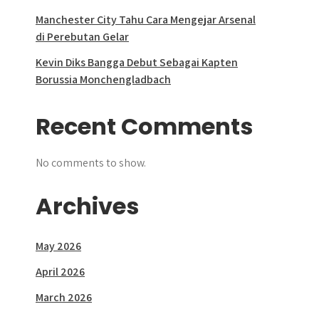
Manchester City Tahu Cara Mengejar Arsenal
di Perebutan Gelar
Kevin Diks Bangga Debut Sebagai Kapten
Borussia Monchengladbach
Recent Comments
No comments to show.
Archives
May 2026
April 2026
March 2026