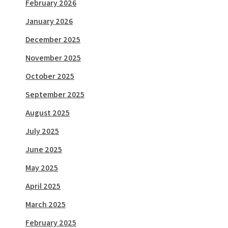
February 2026
January 2026
December 2025
November 2025
October 2025
September 2025
August 2025
July 2025
June 2025
May 2025
April 2025
March 2025
February 2025