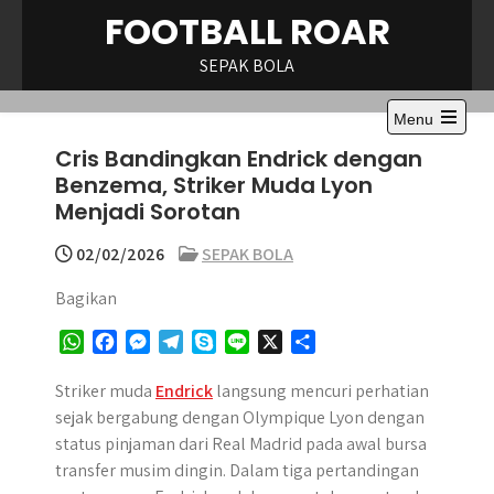
Skip
FOOTBALL ROAR
to
content
SEPAK BOLA
Menu
Open
Cris Bandingkan Endrick dengan
the
main
Benzema, Striker Muda Lyon
menu
Menjadi Sorotan
02/02/2026
SEPAK BOLA
Bagikan
W
F
M
T
S
L
X
S
h
a
e
e
k
i
h
a
c
s
l
y
n
a
Striker muda
Endrick
langsung mencuri perhatian
t
e
s
e
p
e
r
sejak bergabung dengan Olympique Lyon dengan
s
b
e
g
e
e
status pinjaman dari Real Madrid pada awal bursa
A
o
n
r
transfer musim dingin. Dalam tiga pertandingan
p
o
g
a