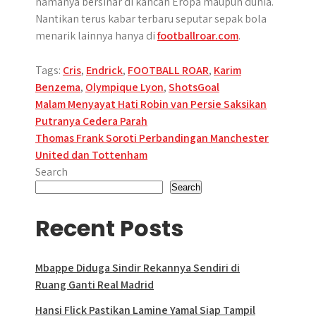
namanya bersinar di kancah Eropa maupun dunia.
Nantikan terus kabar terbaru seputar sepak bola
menarik lainnya hanya di
footballroar.com
.
Tags:
Cris
,
Endrick
,
FOOTBALL ROAR
,
Karim
Benzema
,
Olympique Lyon
,
ShotsGoal
Post
Malam Menyayat Hati Robin van Persie Saksikan
Putranya Cedera Parah
navigation
Thomas Frank Soroti Perbandingan Manchester
United dan Tottenham
Search
Search
Recent Posts
Mbappe Diduga Sindir Rekannya Sendiri di
Ruang Ganti Real Madrid
Hansi Flick Pastikan Lamine Yamal Siap Tampil