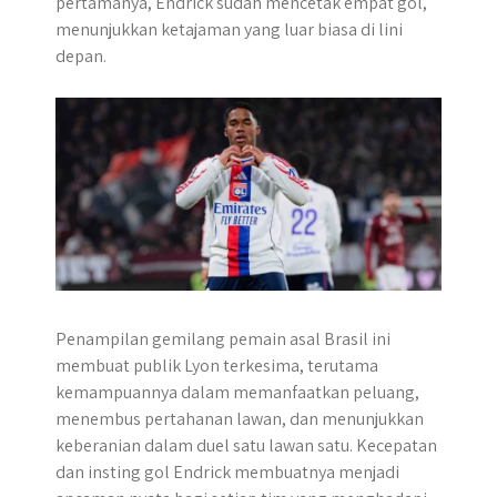
pertamanya, Endrick sudah mencetak empat gol,
p
k
e
m
menunjukkan ketajaman yang luar biasa di lini
r
depan.
Penampilan gemilang pemain asal Brasil ini
membuat publik Lyon terkesima, terutama
kemampuannya dalam memanfaatkan peluang,
menembus pertahanan lawan, dan menunjukkan
keberanian dalam duel satu lawan satu. Kecepatan
dan insting gol Endrick membuatnya menjadi