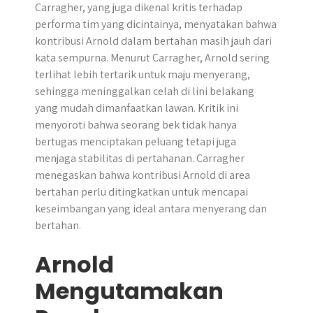
Carragher, yang juga dikenal kritis terhadap
performa tim yang dicintainya, menyatakan bahwa
kontribusi Arnold dalam bertahan masih jauh dari
kata sempurna. Menurut Carragher, Arnold sering
terlihat lebih tertarik untuk maju menyerang,
sehingga meninggalkan celah di lini belakang
yang mudah dimanfaatkan lawan. Kritik ini
menyoroti bahwa seorang bek tidak hanya
bertugas menciptakan peluang tetapi juga
menjaga stabilitas di pertahanan. Carragher
menegaskan bahwa kontribusi Arnold di area
bertahan perlu ditingkatkan untuk mencapai
keseimbangan yang ideal antara menyerang dan
bertahan.
Arnold
Mengutamakan