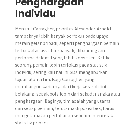
Penghargaan
Individu
Menurut Carragher, prioritas Alexander-Arnold
tampaknya lebih banyak berfokus pada upaya
meraih gelar pribadi, seperti penghargaan pemain
terbaik atau assist terbanyak, dibandingkan
performa defensif yang lebih konsisten. Ketika
seorang pemain lebih terfokus pada statistik
individu, sering kali hal ini bisa mengaburkan
tujuan utama tim. Bagi Carragher, yang
membangun kariernya dari kerja keras di lini
belakang, sepak bola lebih dari sekadar angka atau
penghargaan. Baginya, tim adalah yang utama,
dan setiap pemain, terutama di posisi bek, harus
mengutamakan pertahanan sebelum mencetak
statistik pribadi.