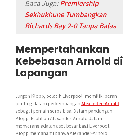
Baca Juga:
Premiership –
Sekhukhune Tumbangkan
Richards Bay 2-0 Tanpa Balas
Mempertahankan
Kebebasan Arnold di
Lapangan
Jurgen Klopp, pelatih Liverpool, memiliki peran
penting dalam perkembangan
Alexander-Arnold
sebagai pemain serba bisa. Dalam pandangan
Klopp, keahlian Alexander-Arnold dalam
menyerang adalah aset besar bagi Liverpool.
Klopp memahami bahwa Alexander-Arnold