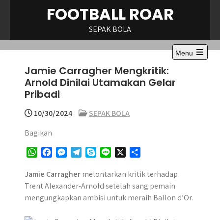
Skip
FOOTBALL ROAR
to
content
SEPAK BOLA
Menu
Open
Jamie Carragher Mengkritik:
the
main
Arnold Dinilai Utamakan Gelar
menu
Pribadi
10/30/2024
SEPAK BOLA
Bagikan
W
F
M
T
S
L
X
S
h
a
e
e
k
i
h
a
c
s
l
y
n
a
Jamie Carragher
melontarkan kritik terhadap
t
e
s
e
p
e
r
Trent Alexander-Arnold setelah sang pemain
s
b
e
g
e
e
mengungkapkan ambisi untuk meraih Ballon d’Or.
A
o
n
r
p
o
g
a