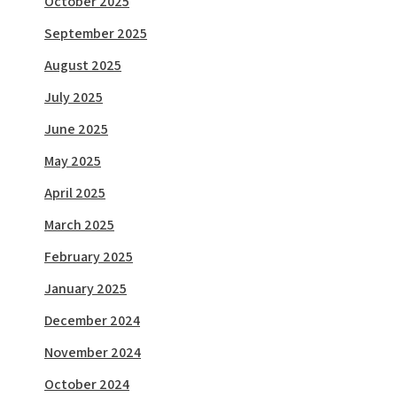
October 2025
September 2025
August 2025
July 2025
June 2025
May 2025
April 2025
March 2025
February 2025
January 2025
December 2024
November 2024
October 2024