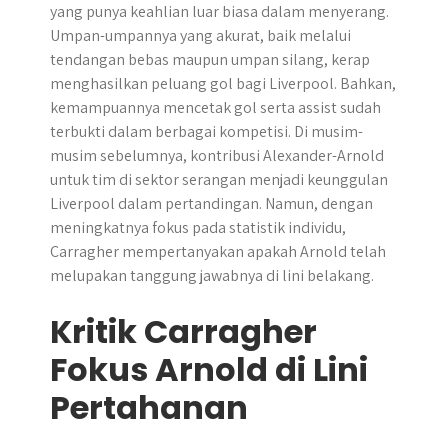
yang punya keahlian luar biasa dalam menyerang.
Umpan-umpannya yang akurat, baik melalui
tendangan bebas maupun umpan silang, kerap
menghasilkan peluang gol bagi Liverpool. Bahkan,
kemampuannya mencetak gol serta assist sudah
terbukti dalam berbagai kompetisi. Di musim-
musim sebelumnya, kontribusi Alexander-Arnold
untuk tim di sektor serangan menjadi keunggulan
Liverpool dalam pertandingan. Namun, dengan
meningkatnya fokus pada statistik individu,
Carragher mempertanyakan apakah Arnold telah
melupakan tanggung jawabnya di lini belakang.
Kritik Carragher
Fokus Arnold di Lini
Pertahanan