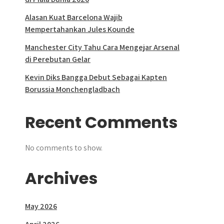
Alasan Kuat Barcelona Wajib
Mempertahankan Jules Kounde
Manchester City Tahu Cara Mengejar Arsenal
di Perebutan Gelar
Kevin Diks Bangga Debut Sebagai Kapten
Borussia Monchengladbach
Recent Comments
No comments to show.
Archives
May 2026