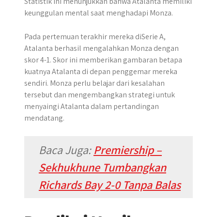
Statistik ini menunjukkan bahwa Atalanta memiliki
keunggulan mental saat menghadapi Monza.
Pada pertemuan terakhir mereka diSerie A,
Atalanta berhasil mengalahkan Monza dengan
skor 4-1. Skor ini memberikan gambaran betapa
kuatnya Atalanta di depan penggemar mereka
sendiri. Monza perlu belajar dari kesalahan
tersebut dan mengembangkan strategi untuk
menyaingi Atalanta dalam pertandingan
mendatang.
Baca Juga:
Premiership –
Sekhukhune Tumbangkan
Richards Bay 2-0 Tanpa Balas