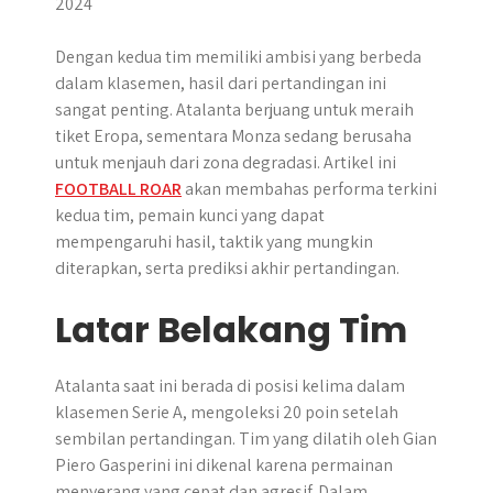
r
Dengan kedua tim memiliki ambisi yang berbeda
dalam klasemen, hasil dari pertandingan ini
sangat penting. Atalanta berjuang untuk meraih
tiket Eropa, sementara Monza sedang berusaha
untuk menjauh dari zona degradasi. Artikel ini
FOOTBALL ROAR
akan membahas performa terkini
kedua tim, pemain kunci yang dapat
mempengaruhi hasil, taktik yang mungkin
diterapkan, serta prediksi akhir pertandingan.
Latar Belakang Tim
Atalanta saat ini berada di posisi kelima dalam
klasemen Serie A, mengoleksi 20 poin setelah
sembilan pertandingan. Tim yang dilatih oleh Gian
Piero Gasperini ini dikenal karena permainan
menyerang yang cepat dan agresif. Dalam