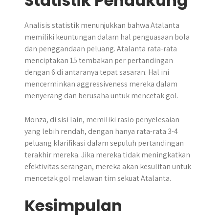
Statistik Pendukung
Analisis statistik menunjukkan bahwa Atalanta
memiliki keuntungan dalam hal penguasaan bola
dan penggandaan peluang. Atalanta rata-rata
menciptakan 15 tembakan per pertandingan
dengan 6 di antaranya tepat sasaran. Hal ini
mencerminkan aggressiveness mereka dalam
menyerang dan berusaha untuk mencetak gol.
Monza, di sisi lain, memiliki rasio penyelesaian
yang lebih rendah, dengan hanya rata-rata 3-4
peluang klarifikasi dalam sepuluh pertandingan
terakhir mereka. Jika mereka tidak meningkatkan
efektivitas serangan, mereka akan kesulitan untuk
mencetak gol melawan tim sekuat Atalanta.
Kesimpulan