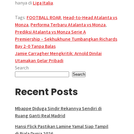
hanya di
Liga Italia
.
Tags:
FOOTBALL ROAR
,
Head-to-Head Atalanta vs
Monza
,
Performa Terbaru Atalanta vs Monza
,
Prediksi Atalanta vs Monza Serie A
Post
Premiership – Sekhukhune Tumbangkan Richards
Bay 2-0 Tanpa Balas
navigation
Jamie Carragher Mengkritik: Arnold Dinilai
Utamakan Gelar Pribadi
Search
Search
Recent Posts
Mbappe Diduga Sindir Rekannya Sendiri di
Ruang Ganti Real Madrid
Hansi Flick Pastikan Lamine Yamal Siap Tampil
di Piala Dunia 2026