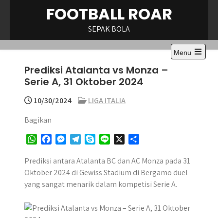
Skip
FOOTBALL ROAR
to
content
SEPAK BOLA
Menu
Open
Prediksi Atalanta vs Monza –
the
main
Serie A, 31 Oktober 2024
menu
10/30/2024
LIGA ITALIA
Bagikan
W
F
M
T
S
L
X
S
h
a
e
e
k
i
h
a
c
s
l
y
n
a
Prediksi antara Atalanta BC dan AC Monza pada 31
t
e
s
e
p
e
r
Oktober 2024 di Gewiss Stadium di Bergamo duel
s
b
e
g
e
e
yang sangat menarik dalam kompetisi Serie A.
A
o
n
r
p
o
g
a
p
k
e
m