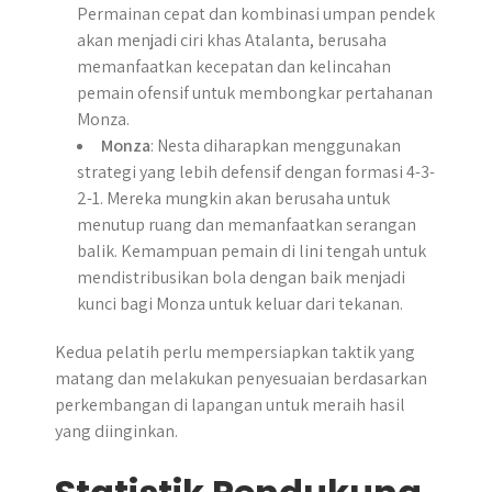
Permainan cepat dan kombinasi umpan pendek
akan menjadi ciri khas Atalanta, berusaha
memanfaatkan kecepatan dan kelincahan
pemain ofensif untuk membongkar pertahanan
Monza.
Monza
: Nesta diharapkan menggunakan
strategi yang lebih defensif dengan formasi 4-3-
2-1. Mereka mungkin akan berusaha untuk
menutup ruang dan memanfaatkan serangan
balik. Kemampuan pemain di lini tengah untuk
mendistribusikan bola dengan baik menjadi
kunci bagi Monza untuk keluar dari tekanan.
Kedua pelatih perlu mempersiapkan taktik yang
matang dan melakukan penyesuaian berdasarkan
perkembangan di lapangan untuk meraih hasil
yang diinginkan.