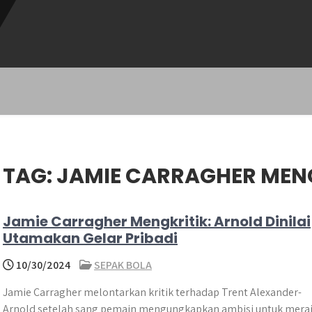
TAG:
JAMIE CARRAGHER MEN
Jamie Carragher Mengkritik: Arnold Dinilai
Utamakan Gelar Pribadi
10/30/2024
SEPAK BOLA
Jamie Carragher melontarkan kritik terhadap Trent Alexander-
Arnold setelah sang pemain mengungkapkan ambisi untuk mera