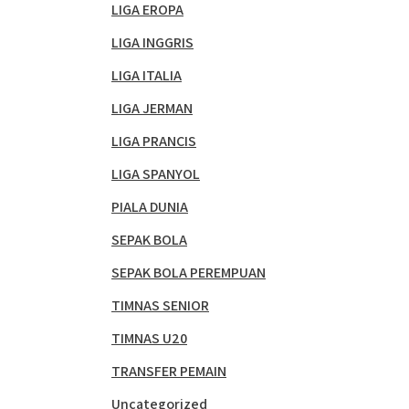
LIGA EROPA
LIGA INGGRIS
LIGA ITALIA
LIGA JERMAN
LIGA PRANCIS
LIGA SPANYOL
PIALA DUNIA
SEPAK BOLA
SEPAK BOLA PEREMPUAN
TIMNAS SENIOR
TIMNAS U20
TRANSFER PEMAIN
Uncategorized