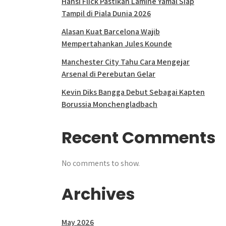
Hansi Flick Pastikan Lamine Yamal Siap
Tampil di Piala Dunia 2026
Alasan Kuat Barcelona Wajib
Mempertahankan Jules Kounde
Manchester City Tahu Cara Mengejar
Arsenal di Perebutan Gelar
Kevin Diks Bangga Debut Sebagai Kapten
Borussia Monchengladbach
Recent Comments
No comments to show.
Archives
May 2026