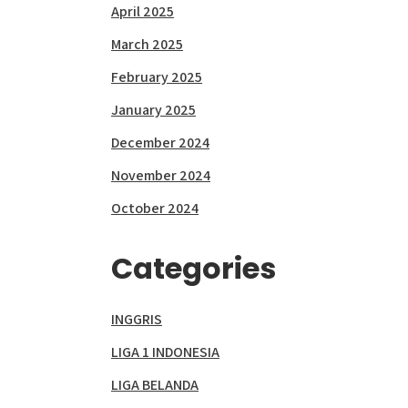
April 2025
March 2025
February 2025
January 2025
December 2024
November 2024
October 2024
Categories
INGGRIS
LIGA 1 INDONESIA
LIGA BELANDA