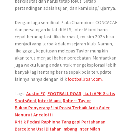
berkualitas dan harus tetap fokus. Setiap
pertandingan adalah ujian, dan kami siap,” ujarnya.
Dengan laga semifinal Piala Champions CONCACAF
dan persaingan ketat di MLS, Inter Miami harus
cepat beradaptasi. Jika berhasil, musim 2025 bisa
menjadi yang terbaik dalam sejarah klub. Namun,
jika gagal, keputusan melepas Taylor mungkin
akan terus menjadi bahan perdebatan. Manfaatkan
juga waktu luang anda untuk mengeksplorasi lebih
banyak lagi tentang berita sepak bola terupdate
lainnya hanya dengan klik
footballroar.com.
Tags:
Austin FC
,
FOOTBALL ROAR
,
Ikuti APK Gratis
ShotsGoal
,
Inter Miami
,
Robert Taylor
Post
Bukan Penyerang? Ini Posisi Terbaik Arda Guler
Menurut Ancelotti
navigation
Kritik Pedas! Raphinha Tanggapi Pertahanan
Barcelona Usai Ditahan Imbang Inter Milan