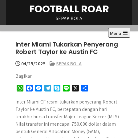
Skip
FOOTBALL ROAR
to
content
SEPAK BOLA
Menu
Open
Inter Miami Tukarkan Penyerang
the
main
Robert Taylor ke Austin FC
menu
04/25/2025
SEPAK BOLA
Bagikan
W
F
M
T
S
L
X
S
h
a
e
e
k
i
h
a
c
s
l
y
n
a
Inter Miami CF resmi tukarkan penyerang Robert
t
e
s
e
p
e
r
Taylor ke Austin FC, bertepatan dengan hari
s
b
e
g
e
e
terakhir bursa transfer Major League Soccer (MLS).
A
o
n
r
Nilai transfer ini mencapai 750.000 dollar dalam
p
o
g
a
bentuk General Allocation Money (GAM),
p
k
e
m