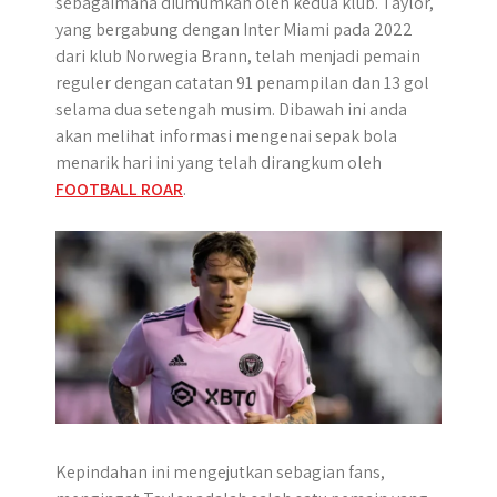
sebagaimana diumumkan oleh kedua klub. Taylor,
r
yang bergabung dengan Inter Miami pada 2022
dari klub Norwegia Brann, telah menjadi pemain
reguler dengan catatan 91 penampilan dan 13 gol
selama dua setengah musim. Dibawah ini anda
akan melihat informasi mengenai sepak bola
menarik hari ini yang telah dirangkum oleh
FOOTBALL ROAR
.
Kepindahan ini mengejutkan sebagian fans,