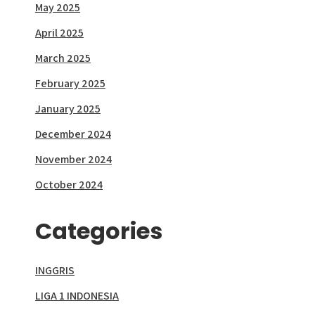
May 2025
April 2025
March 2025
February 2025
January 2025
December 2024
November 2024
October 2024
Categories
INGGRIS
LIGA 1 INDONESIA