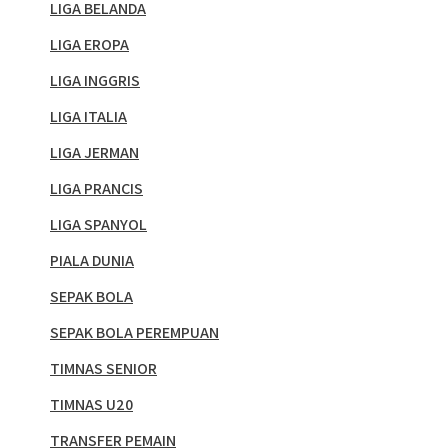
LIGA BELANDA
LIGA EROPA
LIGA INGGRIS
LIGA ITALIA
LIGA JERMAN
LIGA PRANCIS
LIGA SPANYOL
PIALA DUNIA
SEPAK BOLA
SEPAK BOLA PEREMPUAN
TIMNAS SENIOR
TIMNAS U20
TRANSFER PEMAIN