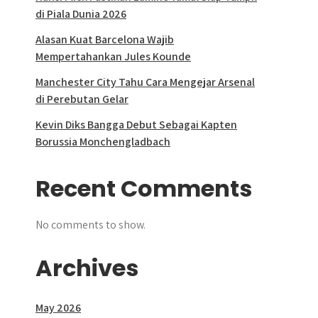
di Piala Dunia 2026
Alasan Kuat Barcelona Wajib
Mempertahankan Jules Kounde
Manchester City Tahu Cara Mengejar Arsenal
di Perebutan Gelar
Kevin Diks Bangga Debut Sebagai Kapten
Borussia Monchengladbach
Recent Comments
No comments to show.
Archives
May 2026