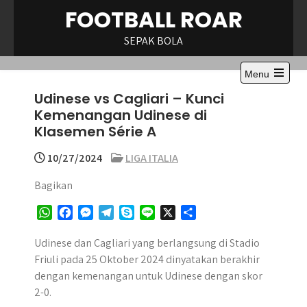
Skip
FOOTBALL ROAR
to
content
SEPAK BOLA
Menu
Open
Udinese vs Cagliari – Kunci
the
main
Kemenangan Udinese di
menu
Klasemen Série A
10/27/2024
LIGA ITALIA
Bagikan
W
F
M
T
S
L
X
S
h
a
e
e
k
i
h
a
c
s
l
y
n
a
Udinese dan Cagliari yang berlangsung di Stadio
t
e
s
e
p
e
r
Friuli pada 25 Oktober 2024 dinyatakan berakhir
s
b
e
g
e
e
dengan kemenangan untuk Udinese dengan skor
A
o
n
r
2-0.
p
o
g
a