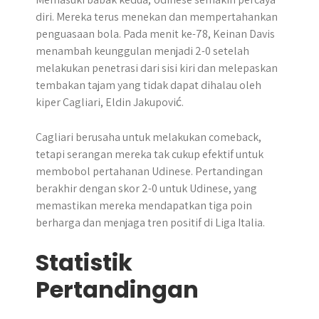
diri. Mereka terus menekan dan mempertahankan
penguasaan bola. Pada menit ke-78, Keinan Davis
menambah keunggulan menjadi 2-0 setelah
melakukan penetrasi dari sisi kiri dan melepaskan
tembakan tajam yang tidak dapat dihalau oleh
kiper Cagliari, Eldin Jakupović.
Cagliari berusaha untuk melakukan comeback,
tetapi serangan mereka tak cukup efektif untuk
membobol pertahanan Udinese. Pertandingan
berakhir dengan skor 2-0 untuk Udinese, yang
memastikan mereka mendapatkan tiga poin
berharga dan menjaga tren positif di Liga Italia.
Statistik
Pertandingan