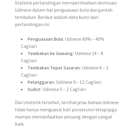
Statistik pertandingan memperlihatkan dominasi
Udinese dalam hal penguasaan bola dan jumlah
tembakan. Berikut adalah data kunci dari
pertandingan ini:
Penguasaan Bola:
Udinese 60% – 40%
Cagliari
Tembakan ke Gawang:
Udinese 14 – 8
Cagliari
Tembakan Tepat Sasaran:
Udinese 6 – 3
Cagliari
Pelanggaran:
Udinese 9 – 12 Cagliari
Sudut:
Udinese 5 – 2 Cagliari
Dari statistik tersebut, terlihat jelas bahwa Udinese
tidak hanya menguasai ball possession tetapi juga
mampu memanfaatkan peluang dengan sangat
baik.