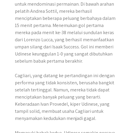
untuk mendominasi permainan. Di bawah arahan
pelatih Andrea Sottil, mereka berhasil
menciptakan beberapa peluang berbahaya dalam
15 menit pertama. Menemukan gol pertama
mereka pada menit ke-38 melalui sundulan keras
dari Lorenzo Lucca, yang berhasil memanfaatkan
umpan silang dari Isaak Success. Gol ini memberi
Udinese keunggulan 1-0 yang sangat dibutuhkan
sebelum babak pertama berakhir.
Cagliari, yang datang ke pertandingan ini dengan
performa yang tidak konsisten, berusaha bangkit
setelah tertinggal. Namun, mereka tidak dapat
menciptakan banyak peluang yang berarti.
Keberadaan Ivan Provedel, kiper Udinese, yang
tampil solid, membuat usaha Cagliari untuk
menyamakan kedudukan menjadi gagal.
Memasuki babak kedua, Udinese semakin percaya