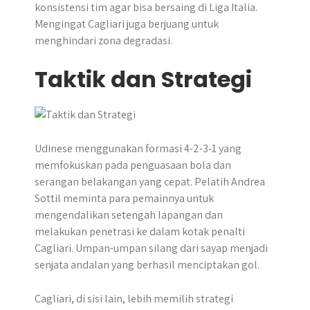
konsistensi tim agar bisa bersaing di Liga Italia.
Mengingat Cagliari juga berjuang untuk
menghindari zona degradasi.
Taktik dan Strategi
Udinese menggunakan formasi 4-2-3-1 yang
memfokuskan pada penguasaan bola dan
serangan belakangan yang cepat. Pelatih Andrea
Sottil meminta para pemainnya untuk
mengendalikan setengah lapangan dan
melakukan penetrasi ke dalam kotak penalti
Cagliari. Umpan-umpan silang dari sayap menjadi
senjata andalan yang berhasil menciptakan gol.
Cagliari, di sisi lain, lebih memilih strategi