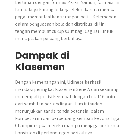
bertahan dengan formasi 4-3-3. Namun, formasi ini
tampaknya kurang bekerja efektif karena mereka
gagal memanfaatkan serangan balik. Kelemahan
dalam penguasaan bola dan distribusi di lini
tengah membuat cukup sulit bagi Cagliari untuk
menciptakan peluang berbahaya.
Dampak di
Klasemen
Dengan kemenangan ini, Udinese berhasil
mendaki peringkat klasemen Serie A dan sekarang
menempati posisi keempat dengan total 16 poin
dari sembilan pertandingan. Tim ini sudah
menunjukkan tanda-tanda potensial dalam
kompetisi ini dan berpeluang kembali ke zona Liga
Champions jika mereka mampu menjaga performa
konsisten di pertandingan berikutnya.