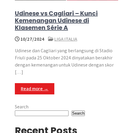
Udinese vs Cagliari – Kunci
Kemenangan Udinese di
Klasemen Série A
10/27/2024
LIGA ITALIA
Udinese dan Cagliari yang berlangsung di Stadio
Friuli pada 25 Oktober 2024 dinyatakan berakhir
dengan kemenangan untuk Udinese dengan skor
[…]
Read more →
Search
Search
Recent Posts