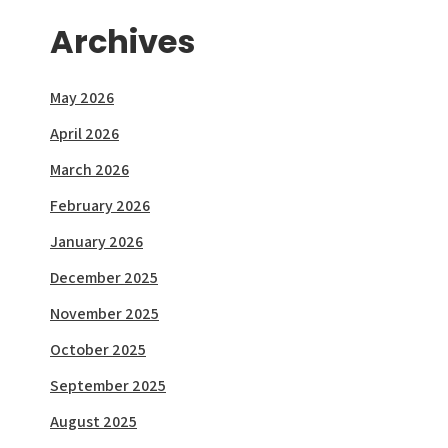
Archives
May 2026
April 2026
March 2026
February 2026
January 2026
December 2025
November 2025
October 2025
September 2025
August 2025