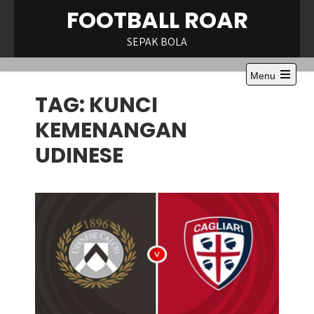
Skip
FOOTBALL ROAR
to
content
SEPAK BOLA
Menu
Open
TAG:
KUNCI
the
main
menu
KEMENANGAN
UDINESE