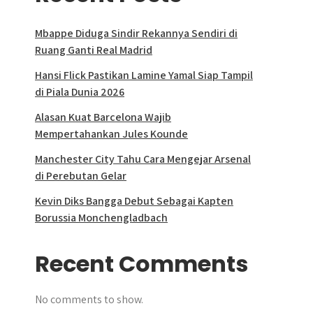
Mbappe Diduga Sindir Rekannya Sendiri di
Ruang Ganti Real Madrid
Hansi Flick Pastikan Lamine Yamal Siap Tampil
di Piala Dunia 2026
Alasan Kuat Barcelona Wajib
Mempertahankan Jules Kounde
Manchester City Tahu Cara Mengejar Arsenal
di Perebutan Gelar
Kevin Diks Bangga Debut Sebagai Kapten
Borussia Monchengladbach
Recent Comments
No comments to show.