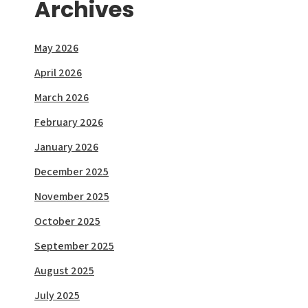
Archives
May 2026
April 2026
March 2026
February 2026
January 2026
December 2025
November 2025
October 2025
September 2025
August 2025
July 2025