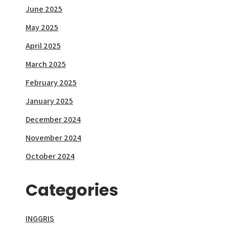
June 2025
May 2025
April 2025
March 2025
February 2025
January 2025
December 2024
November 2024
October 2024
Categories
INGGRIS