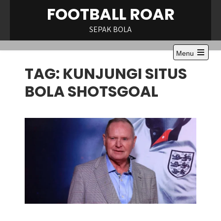
Skip
FOOTBALL ROAR
to
content
SEPAK BOLA
Menu
Open
TAG:
KUNJUNGI SITUS
the
main
menu
BOLA SHOTSGOAL