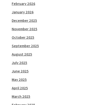
February 2026
January 2026
December 2025
November 2025
October 2025
September 2025
August 2025
July 2025
June 2025
May 2025
April 2025
March 2025
February 2025