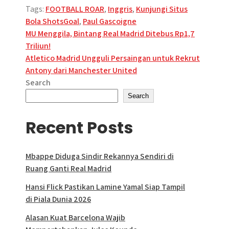
Tags:
FOOTBALL ROAR
,
Inggris
,
Kunjungi Situs
Bola ShotsGoal
,
Paul Gascoigne
Post
MU Menggila, Bintang Real Madrid Ditebus Rp1,7
Triliun!
navigation
Atletico Madrid Ungguli Persaingan untuk Rekrut
Antony dari Manchester United
Search
Search
Recent Posts
Mbappe Diduga Sindir Rekannya Sendiri di
Ruang Ganti Real Madrid
Hansi Flick Pastikan Lamine Yamal Siap Tampil
di Piala Dunia 2026
Alasan Kuat Barcelona Wajib