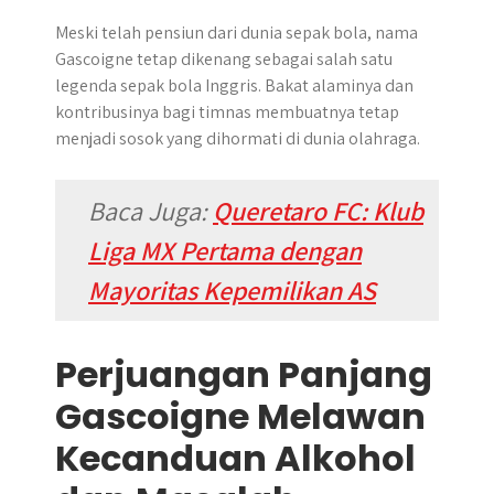
Meski telah pensiun dari dunia sepak bola, nama
Gascoigne tetap dikenang sebagai salah satu
legenda sepak bola Inggris. Bakat alaminya dan
kontribusinya bagi timnas membuatnya tetap
menjadi sosok yang dihormati di dunia olahraga.
Baca Juga:
Queretaro FC: Klub
Liga MX Pertama dengan
Mayoritas Kepemilikan AS
Perjuangan Panjang
Gascoigne Melawan
Kecanduan Alkohol