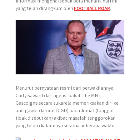
informasi mengenai sepak bola menarik hari ini
p
k
e
m
yang telah dirangkum oleh
FOOTBALL ROAR
.
r
Menurut pernyataan resmi dari perwakilannya,
Carly Saward dari agensi bakat The MNT,
Gascoigne secara sukarela memeriksakan diri ke
unit gawat darurat (UGD) pada Jumat (tanggal
tidak disebutkan) akibat masalah tenggorokan
yang telah dialaminya selama beberapa waktu.