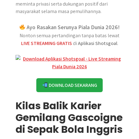
meminta privasi serta dukungan positif dari
masyarakat selama masa pemulihannya.
Ayo Rasakan Serunya Piala Dunia 2026!
Nonton semua pertandingan tanpa batas lewat
LIVE STREAMING GRATIS
di
Aplikasi Shotsgoal
.
DOWNLOAD SEKARANG
Kilas Balik Karier
Gemilang Gascoigne
di Sepak Bola Inggris