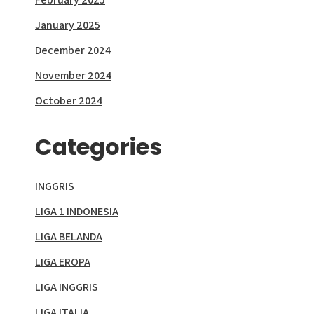
January 2025
December 2024
November 2024
October 2024
Categories
INGGRIS
LIGA 1 INDONESIA
LIGA BELANDA
LIGA EROPA
LIGA INGGRIS
LIGA ITALIA