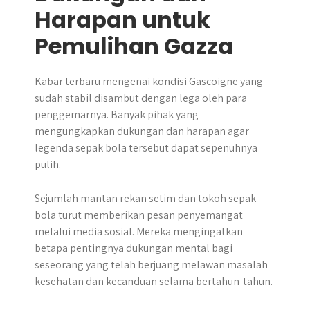
Harapan untuk
Pemulihan Gazza
Kabar terbaru mengenai kondisi Gascoigne yang
sudah stabil disambut dengan lega oleh para
penggemarnya. Banyak pihak yang
mengungkapkan dukungan dan harapan agar
legenda sepak bola tersebut dapat sepenuhnya
pulih.
Sejumlah mantan rekan setim dan tokoh sepak
bola turut memberikan pesan penyemangat
melalui media sosial. Mereka mengingatkan
betapa pentingnya dukungan mental bagi
seseorang yang telah berjuang melawan masalah
kesehatan dan kecanduan selama bertahun-tahun.