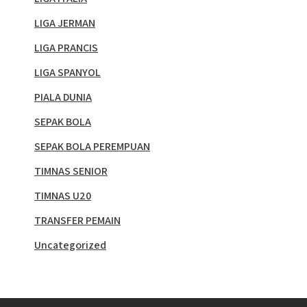
LIGA JERMAN
LIGA PRANCIS
LIGA SPANYOL
PIALA DUNIA
SEPAK BOLA
SEPAK BOLA PEREMPUAN
TIMNAS SENIOR
TIMNAS U20
TRANSFER PEMAIN
Uncategorized