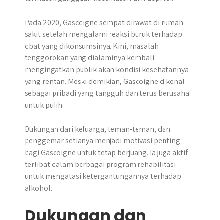
Pada 2020, Gascoigne sempat dirawat di rumah
sakit setelah mengalami reaksi buruk terhadap
obat yang dikonsumsinya. Kini, masalah
tenggorokan yang dialaminya kembali
mengingatkan publik akan kondisi kesehatannya
yang rentan. Meski demikian, Gascoigne dikenal
sebagai pribadi yang tangguh dan terus berusaha
untuk pulih.
Dukungan dari keluarga, teman-teman, dan
penggemar setianya menjadi motivasi penting
bagi Gascoigne untuk tetap berjuang. Ia juga aktif
terlibat dalam berbagai program rehabilitasi
untuk mengatasi ketergantungannya terhadap
alkohol.
Dukungan dan