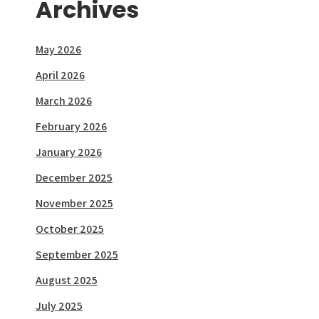
Archives
May 2026
April 2026
March 2026
February 2026
January 2026
December 2025
November 2025
October 2025
September 2025
August 2025
July 2025