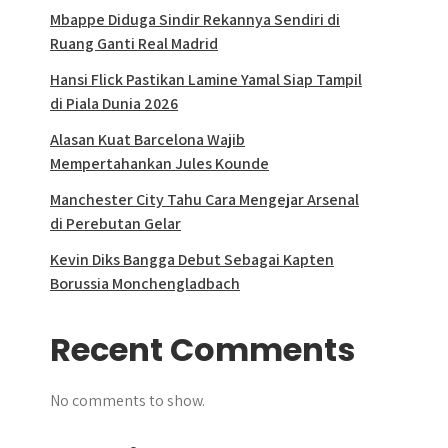
Mbappe Diduga Sindir Rekannya Sendiri di
Ruang Ganti Real Madrid
Hansi Flick Pastikan Lamine Yamal Siap Tampil
di Piala Dunia 2026
Alasan Kuat Barcelona Wajib
Mempertahankan Jules Kounde
Manchester City Tahu Cara Mengejar Arsenal
di Perebutan Gelar
Kevin Diks Bangga Debut Sebagai Kapten
Borussia Monchengladbach
Recent Comments
No comments to show.