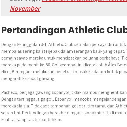
November
Pertandingan Athletic Cl
Dengan keunggulan 3-1, Athletic Club semakin percaya diri untu
membalas sering kali terjebak dalam serangan balik yang cepa
pemain sayap mereka untuk menciptakan peluang berbahaya. Tid
mereka pada menit ke-80. Gol keempat ini dicetak oleh Álex Ber
Nico, Berenguer melakukan penetrasi masuk ke dalam kotak pe
mengarah ke sudut gawang.
Pacheco, penjaga gawang Espanyol, tidak mampu menghentikan bo
Dengan tertinggal tiga gol, Espanyol mencoba mengejar dengan m
mereka sia-sia. Tidak ada tambahan gol dari tim tamu, dan Athl
setiap lini. Pertandingan berakhir dengan skor akhir 4-1, di man
kualitas yang tak terbantahkan.