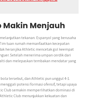
ub Makin Menjauh
k melanjutkan tekanan. Espanyol yang berusaha
t. Tim tuan rumah memanfaatkan kecepatan
ak heran jika Athletic mencetak gol keempat
enguer. Setelah menerima umpan cerdik dari
nalti dan melepaskan tembakan mendatar yang
la tersebut, dan Athletic pun unggul 4-1.
enggali potensi formasi ofensif, tetapi upaya
etic Club semakin memperlihatkan dominasi di
a Athletic Club menunjukkan kekuatan dan