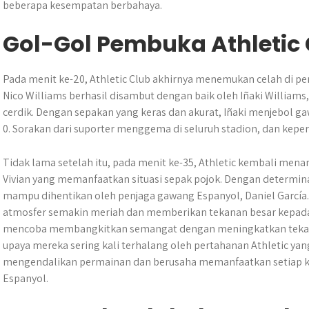
beberapa kesempatan berbahaya.
Gol-Gol Pembuka Athletic
Pada menit ke-20, Athletic Club akhirnya menemukan celah di p
Nico Williams berhasil disambut dengan baik oleh Iñaki William
cerdik. Dengan sepakan yang keras dan akurat, Iñaki menjebol
0. Sorakan dari suporter menggema di seluruh stadion, dan kepe
Tidak lama setelah itu, pada menit ke-35, Athletic kembali men
Vivian yang memanfaatkan situasi sepak pojok. Dengan determina
mampu dihentikan oleh penjaga gawang Espanyol, Daniel García.
atmosfer semakin meriah dan memberikan tekanan besar kepada 
mencoba membangkitkan semangat dengan meningkatkan tekan
upaya mereka sering kali terhalang oleh pertahanan Athletic y
mengendalikan permainan dan berusaha memanfaatkan setiap k
Espanyol.