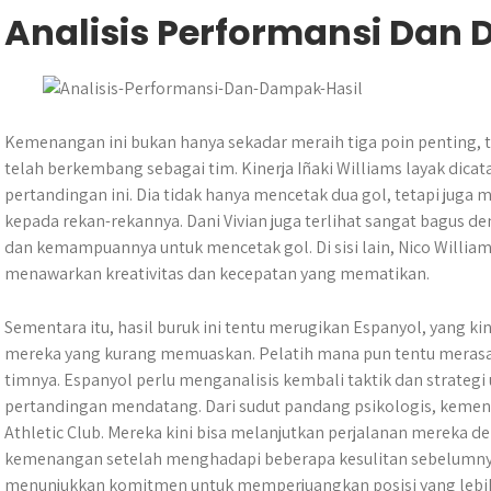
Analisis Performansi Dan
Kemenangan ini bukan hanya sekadar meraih tiga poin penting, t
telah berkembang sebagai tim. Kinerja Iñaki Williams layak dicat
pertandingan ini. Dia tidak hanya mencetak dua gol, tetapi jug
kepada rekan-rekannya. Dani Vivian juga terlihat sangat bagus d
dan kemampuannya untuk mencetak gol. Di sisi lain, Nico Willia
menawarkan kreativitas dan kecepatan yang mematikan.
Sementara itu, hasil buruk ini tentu merugikan Espanyol, yang ki
mereka yang kurang memuaskan. Pelatih mana pun tentu merasa 
timnya. Espanyol perlu menganalisis kembali taktik dan strateg
pertandingan mendatang. Dari sudut pandang psikologis, keme
Athletic Club. Mereka kini bisa melanjutkan perjalanan mereka de
kemenangan setelah menghadapi beberapa kesulitan sebelumnya.
menunjukkan komitmen untuk memperjuangkan posisi yang lebih 