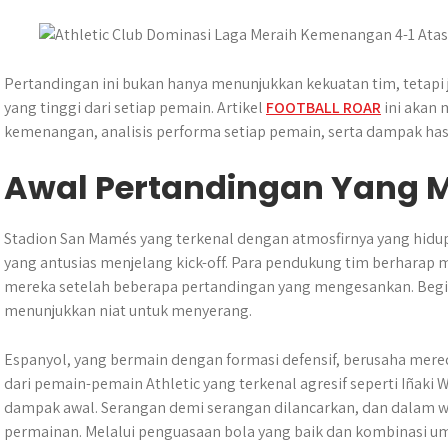
s
b
e
g
e
e
A
o
n
r
p
o
g
a
p
k
e
m
Pertandingan ini bukan hanya menunjukkan kekuatan tim, tetap
r
yang tinggi dari setiap pemain. Artikel
FOOTBALL ROAR
ini akan 
kemenangan, analisis performa setiap pemain, serta dampak ha
Awal Pertandingan Yang 
Stadion San Mamés yang terkenal dengan atmosfirnya yang hidup
yang antusias menjelang kick-off. Para pendukung tim berharap 
mereka setelah beberapa pertandingan yang mengesankan. Begit
menunjukkan niat untuk menyerang.
Espanyol, yang bermain dengan formasi defensif, berusaha mere
dari pemain-pemain Athletic yang terkenal agresif seperti Iñak
dampak awal. Serangan demi serangan dilancarkan, dan dalam wa
permainan. Melalui penguasaan bola yang baik dan kombinasi 