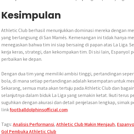
Kesimpulan
​Athletic Club berhasil menunjukkan dominasi mereka dengan m
yang berlangsung di San Mamés.​ Kemenangan ini tidak hanya mem
menegaskan bahwa tim ini siap bersaing di papan atas La Liga. Se
kerja keras, strategi, dan kekompakan tim. Di sisi lain, Espanyol
perbaikan ke depan.
Dengan dua tim yang memiliki ambisi tinggi, pertandingan sepert
bola, di mana setiap pertandingan adalah kesempatan untuk me
Sekarang, semua mata akan tertuju pada Athletic Club dan bag
selanjutnya dalam biduk La Liga yang semakin ketat. Ikuti teru
suguhkan dengan akurasi dan detail penjelasan lengkap, simak pe
link
footballdolphinsofficial.com
.
Tags:
Analisis Performansi
,
Athletic Club Makin Menjauh
,
Espanyo
Gol Pembuka Athletic Club