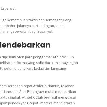
i juga kemampuan taktis dan semangat juang
membahas jalannya pertandingan, kunci
sil mengecewakan bagi Espanyol.
Mendebarkan
 dipenuhi oleh para penggemar Athletic Club
melihat performa yang solid dari tim kesayangan
u peluit dibunyikan, kedua tim langsung
dam serangan cepat Athletic. Namun, tekanan
i Williams dan Álex Berenguer mulai memberikan
ktu singkat, Athletic Club berhasil menguasai
umpan pendek yang cepat, mereka menciptakan