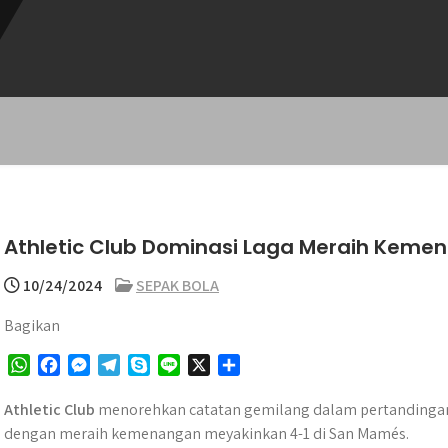
Athletic Club Dominasi Laga Meraih Kemen
10/24/2024
SEPAK BOLA
Bagikan
W
F
M
T
S
L
X
S
h
a
e
e
k
i
h
a
c
s
l
y
n
a
Athletic Club
menorehkan catatan gemilang dalam pertandingan
t
e
s
e
p
e
r
dengan meraih kemenangan meyakinkan 4-1 di San Mamés.