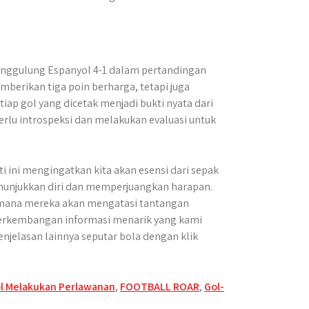
enggulung Espanyol 4-1 dalam pertandingan
berikan tiga poin berharga, tetapi juga
tiap gol yang dicetak menjadi bukti nyata dari
 perlu introspeksi dan melakukan evaluasi untuk
i ini mengingatkan kita akan esensi dari sepak
nunjukkan diri dan memperjuangkan harapan.
aimana mereka akan mengatasi tantangan
s perkembangan informasi menarik yang kami
njelasan lainnya seputar bola dengan klik
l Melakukan Perlawanan
,
FOOTBALL ROAR
,
Gol-