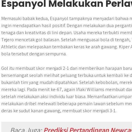
Espanyol Melakukan Perl
Memasuki babak kedua, Espanyol tampaknya menyadari bahwa mer
ingin mendapatkan hasil positif. Dengan melakukan dua perg
tenaga dan kreativitas di lini depan. Usaha mereka terbukti mem
Tejero mencetak gol balasan. Setelah menguasai bola di tengah,
Athletic dan melepaskan tembakan keras ke arah gawang. Kiper A
bola tersebut dengan sempurna.
Gol itu membuat skor menjadi 2-1 dan memberikan harapan baru
bersemangat seolah melihat peluang terbuka untuk kembali ke d
bukanlah tim yang mudah dipatahkan. Setelah kebobolan, merek
mereka lagi. Pada menit ke-67, again Iñaki Williams membuat d
setelah melakukan aksi individu luar biasa. Memanfaatkan umpan 
melakukan dribel melewati beberapa pemain lawan sebelum mene
deras ke sudut kanan gawang, membuat skor menjadi 3-1.
Baca Juga:
Prediksi Pertandingan Newcast