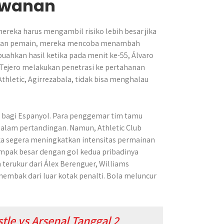
awanan
eka harus mengambil risiko lebih besar jika
antian pemain, mereka mencoba menambah
buahkan hasil ketika pada menit ke-55, Álvaro
 Tejero melakukan penetrasi ke pertahanan
thletic, Agirrezabala, tidak bisa menghalau
 bagi Espanyol. Para penggemar tim tamu
alam pertandingan. Namun, Athletic Club
a segera meningkatkan intensitas permainan
ampak besar dengan gol kedua pribadinya
terukur dari Álex Berenguer, Williams
mbak dari luar kotak penalti. Bola meluncur
le vs Arsenal Tanggal 2