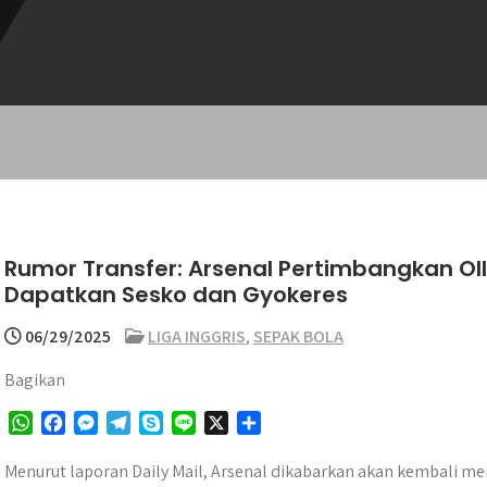
Rumor Transfer: Arsenal Pertimbangkan Oll
Dapatkan Sesko dan Gyokeres
06/29/2025
LIGA INGGRIS
,
SEPAK BOLA
Bagikan
W
F
M
T
S
L
X
S
h
a
e
e
k
i
h
a
c
s
l
y
n
a
Menurut laporan Daily Mail, Arsenal dikabarkan akan kembali menc