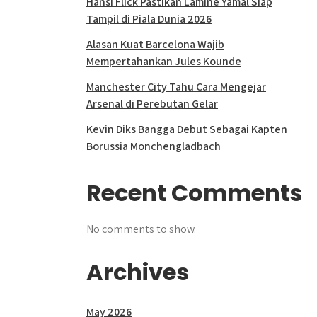
Hansi Flick Pastikan Lamine Yamal Siap
Tampil di Piala Dunia 2026
Alasan Kuat Barcelona Wajib
Mempertahankan Jules Kounde
Manchester City Tahu Cara Mengejar
Arsenal di Perebutan Gelar
Kevin Diks Bangga Debut Sebagai Kapten
Borussia Monchengladbach
Recent Comments
No comments to show.
Archives
May 2026