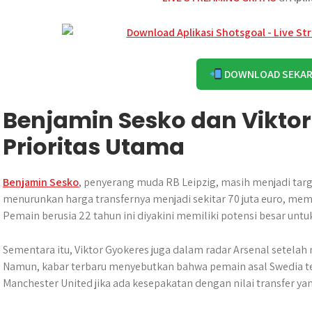
DOWNLOAD SEKA
Benjamin Sesko dan Viktor
Prioritas Utama
Benjamin Sesko
, penyerang muda RB Leipzig, masih menjadi targe
menurunkan harga transfernya menjadi sekitar 70 juta euro, mem
Pemain berusia 22 tahun ini diyakini memiliki potensi besar unt
Sementara itu, Viktor Gyokeres juga dalam radar Arsenal setela
Namun, kabar terbaru menyebutkan bahwa pemain asal Swedia t
Manchester United jika ada kesepakatan dengan nilai transfer ya