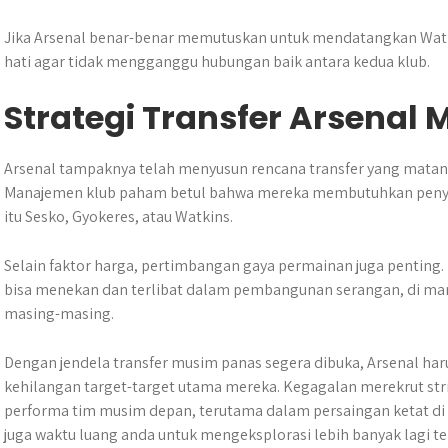
Jika Arsenal benar-benar memutuskan untuk mendatangkan Watki
hati agar tidak mengganggu hubungan baik antara kedua klub.
Strategi Transfer Arsenal 
Arsenal tampaknya telah menyusun rencana transfer yang matan
Manajemen klub paham betul bahwa mereka membutuhkan penyera
itu Sesko, Gyokeres, atau Watkins.
Selain faktor harga, pertimbangan gaya permainan juga penting.
bisa menekan dan terlibat dalam pembangunan serangan, di mana
masing-masing.
Dengan jendela transfer musim panas segera dibuka, Arsenal ha
kehilangan target-target utama mereka. Kegagalan merekrut str
performa tim musim depan, terutama dalam persaingan ketat di
juga waktu luang anda untuk mengeksplorasi lebih banyak lagi te