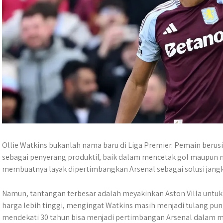
Ollie Watkins bukanlah nama baru di Liga Premier. Pemain berusi
sebagai penyerang produktif, baik dalam mencetak gol maupun 
membuatnya layak dipertimbangkan Arsenal sebagai solusi jang
Namun, tantangan terbesar adalah meyakinkan Aston Villa untu
harga lebih tinggi, mengingat Watkins masih menjadi tulang pung
mendekati 30 tahun bisa menjadi pertimbangan Arsenal dalam m