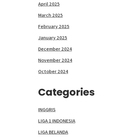
April 2025
March 2025
February 2025
January 2025
December 2024
November 2024
October 2024
Categories
INGGRIS
LIGA 1 INDONESIA
LIGA BELANDA