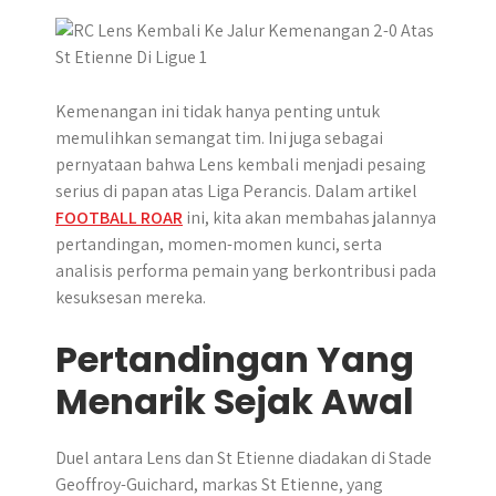
p
k
e
m
r
Kemenangan ini tidak hanya penting untuk
memulihkan semangat tim. Ini juga sebagai
pernyataan bahwa Lens kembali menjadi pesaing
serius di papan atas Liga Perancis. Dalam artikel
FOOTBALL ROAR
ini, kita akan membahas jalannya
pertandingan, momen-momen kunci, serta
analisis performa pemain yang berkontribusi pada
kesuksesan mereka.
Pertandingan Yang
Menarik Sejak Awal
Duel antara Lens dan St Etienne diadakan di Stade
Geoffroy-Guichard, markas St Etienne, yang