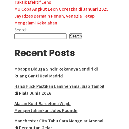
Taktik Efektif Lens
Post
MU Coba Angkut Leon Goretzka di Januari 2025
Jay Idzes Bermain Penuh, Venezia Tetap
navigation
Mengalami Kekalahan
Search
Search
Recent Posts
Mbappe Diduga Sindir Rekannya Sendiri di
Ruang Ganti Real Madrid
Hansi Flick Pastikan Lamine Yamal Siap Tampil
di Piala Dunia 2026
Alasan Kuat Barcelona Wajib
Mempertahankan Jules Kounde
Manchester City Tahu Cara Mengejar Arsenal
di Perebutan Gelar