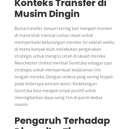
Konteks Transfer di
Musim Dingin
Bursa transfer Januari sering kali menjadi momen
di mana klub mencari solusi cepat untuk
memperbaiki kekurangan mereka. Ini adalah waktu
di mana banyak klub melakukan pergerakan
strategis untuk mengisi celah di skuad mereka.
Manchester United melihat Goretzka sebagai opsi
strategis untuk memperkuat kedalaman lini
tengah mereka. Dengan cedera yang sering terjadi
pada beberapa pemain kunci. Kedatangan
Goretzka bisa menjadi sinyal positif untuk
meningkatkan daya saing tim di paruh kedua
musim.
Pengaruh Terhadap