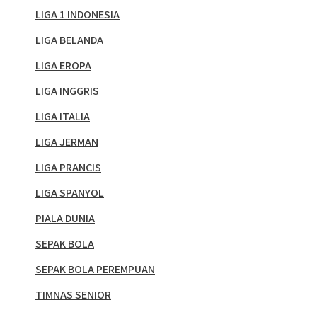
LIGA 1 INDONESIA
LIGA BELANDA
LIGA EROPA
LIGA INGGRIS
LIGA ITALIA
LIGA JERMAN
LIGA PRANCIS
LIGA SPANYOL
PIALA DUNIA
SEPAK BOLA
SEPAK BOLA PEREMPUAN
TIMNAS SENIOR