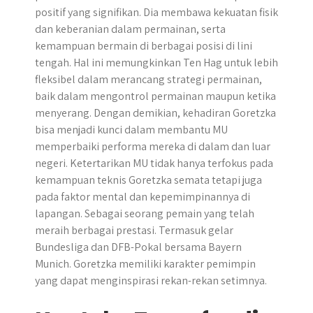
positif yang signifikan. Dia membawa kekuatan fisik
dan keberanian dalam permainan, serta
kemampuan bermain di berbagai posisi di lini
tengah. Hal ini memungkinkan Ten Hag untuk lebih
fleksibel dalam merancang strategi permainan,
baik dalam mengontrol permainan maupun ketika
menyerang. Dengan demikian, kehadiran Goretzka
bisa menjadi kunci dalam membantu MU
memperbaiki performa mereka di dalam dan luar
negeri. Ketertarikan MU tidak hanya terfokus pada
kemampuan teknis Goretzka semata tetapi juga
pada faktor mental dan kepemimpinannya di
lapangan.​ Sebagai seorang pemain yang telah
meraih berbagai prestasi. Termasuk gelar
Bundesliga dan DFB-Pokal bersama Bayern
Munich. Goretzka memiliki karakter pemimpin
yang dapat menginspirasi rekan-rekan setimnya.