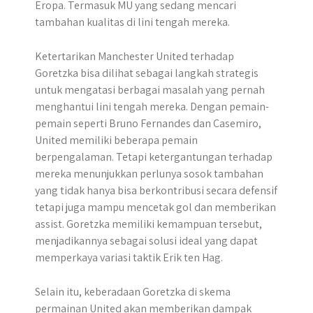
Eropa. Termasuk MU yang sedang mencari
tambahan kualitas di lini tengah mereka.
Ketertarikan Manchester United terhadap
Goretzka bisa dilihat sebagai langkah strategis
untuk mengatasi berbagai masalah yang pernah
menghantui lini tengah mereka. Dengan pemain-
pemain seperti Bruno Fernandes dan Casemiro,
United memiliki beberapa pemain
berpengalaman. Tetapi ketergantungan terhadap
mereka menunjukkan perlunya sosok tambahan
yang tidak hanya bisa berkontribusi secara defensif
tetapi juga mampu mencetak gol dan memberikan
assist. Goretzka memiliki kemampuan tersebut,
menjadikannya sebagai solusi ideal yang dapat
memperkaya variasi taktik Erik ten Hag.
Selain itu, keberadaan Goretzka di skema
permainan United akan memberikan dampak