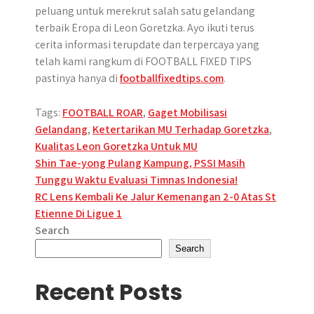
peluang untuk merekrut salah satu gelandang
terbaik Eropa di Leon Goretzka. Ayo ikuti terus
cerita informasi terupdate dan terpercaya yang
telah kami rangkum di FOOTBALL FIXED TIPS
pastinya hanya di
footballfixedtips.com
.
Tags:
FOOTBALL ROAR
,
Gaget Mobilisasi
Gelandang
,
Ketertarikan MU Terhadap Goretzka
,
Kualitas Leon Goretzka Untuk MU
Post
Shin Tae-yong Pulang Kampung, PSSI Masih
Tunggu Waktu Evaluasi Timnas Indonesia!
navigation
RC Lens Kembali Ke Jalur Kemenangan 2-0 Atas St
Etienne Di Ligue 1
Search
Search
Recent Posts