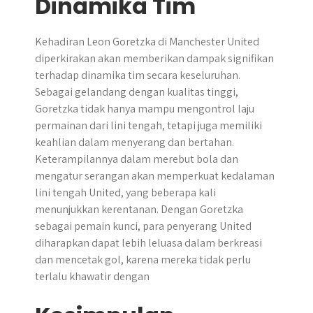
Dinamika Tim
​Kehadiran Leon Goretzka di Manchester United
diperkirakan akan memberikan dampak signifikan
terhadap dinamika tim secara keseluruhan.​
Sebagai gelandang dengan kualitas tinggi,
Goretzka tidak hanya mampu mengontrol laju
permainan dari lini tengah, tetapi juga memiliki
keahlian dalam menyerang dan bertahan.
Keterampilannya dalam merebut bola dan
mengatur serangan akan memperkuat kedalaman
lini tengah United, yang beberapa kali
menunjukkan kerentanan. Dengan Goretzka
sebagai pemain kunci, para penyerang United
diharapkan dapat lebih leluasa dalam berkreasi
dan mencetak gol, karena mereka tidak perlu
terlalu khawatir dengan