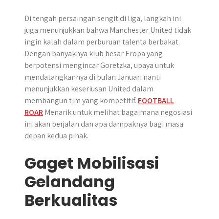
Di tengah persaingan sengit di liga, langkah ini
juga menunjukkan bahwa Manchester United tidak
ingin kalah dalam perburuan talenta berbakat.
Dengan banyaknya klub besar Eropa yang
berpotensi mengincar Goretzka, upaya untuk
mendatangkannya di bulan Januari nanti
menunjukkan keseriusan United dalam
membangun tim yang kompetitif.
FOOTBALL
ROAR
Menarik untuk melihat bagaimana negosiasi
ini akan berjalan dan apa dampaknya bagi masa
depan kedua pihak.
Gaget Mobilisasi
Gelandang
Berkualitas