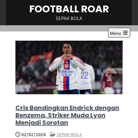
Skip
FOOTBALL ROAR
to
content
SEPAK BOLA
Menu
Open
the
main
menu
Cris Bandingkan Endrick dengan
Benzema, Striker Muda Lyon
Menjadi Sorotan
02/02/2026
SEPAK BOLA