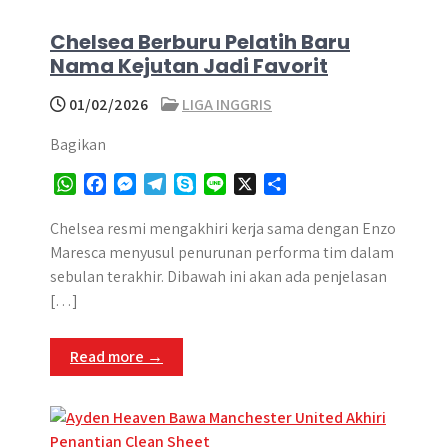
Chelsea Berburu Pelatih Baru
Nama Kejutan Jadi Favorit
01/02/2026
LIGA INGGRIS
Bagikan
W
F
M
T
S
L
X
S
h
a
e
e
k
i
h
a
c
s
l
y
n
a
Chelsea resmi mengakhiri kerja sama dengan Enzo
t
e
s
e
p
e
r
Maresca menyusul penurunan performa tim dalam
s
b
e
g
e
e
sebulan terakhir. Dibawah ini akan ada penjelasan
A
o
n
r
[…]
p
o
g
a
p
k
e
m
Read more →
r