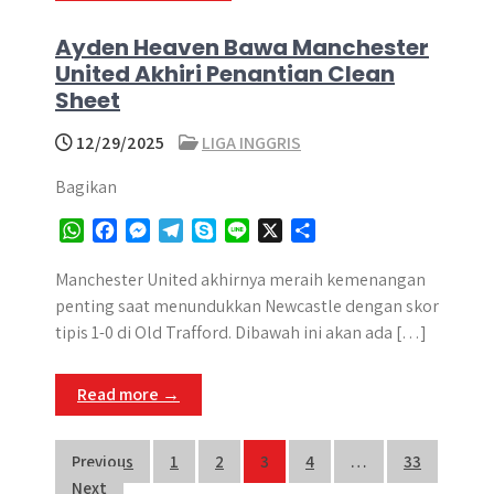
Ayden Heaven Bawa Manchester
United Akhiri Penantian Clean
Sheet
12/29/2025
LIGA INGGRIS
Bagikan
W
F
M
T
S
L
X
S
h
a
e
e
k
i
h
a
c
s
l
y
n
a
Manchester United akhirnya meraih kemenangan
t
e
s
e
p
e
r
penting saat menundukkan Newcastle dengan skor
s
b
e
g
e
e
tipis 1-0 di Old Trafford. Dibawah ini akan ada […]
A
o
n
r
p
o
g
a
Read more →
p
k
e
m
r
Posts
Previous
1
2
3
4
…
33
Next