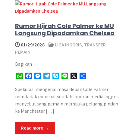
Rumor Hijrah Cole Palmer ke MU
Langsung Dipadamkan Chelsea
01/29/2026
LIGA INGGRIS
,
TRANSFER
PEMAIN
Bagikan
W
F
M
T
S
L
X
S
h
a
e
e
k
i
h
a
c
s
l
y
n
a
Spekulasi mengenai masa depan Cole Palmer
t
e
s
e
p
e
r
mendadak mencuat setelah laporan media Inggris
s
b
e
g
e
e
menyebut sang pemain membuka peluang pindah
A
o
n
r
ke Manchester […]
p
o
g
a
p
k
e
m
Read more →
r