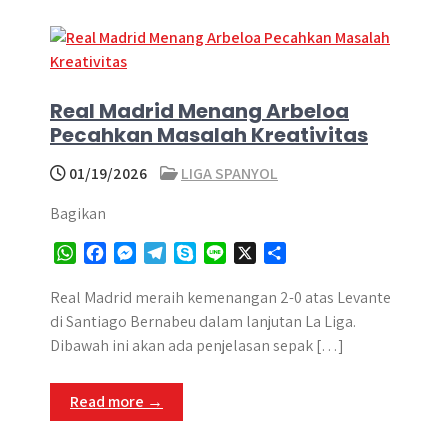
Real Madrid Menang Arbeloa
Pecahkan Masalah Kreativitas
01/19/2026
LIGA SPANYOL
Bagikan
W
F
M
T
S
L
X
S
h
a
e
e
k
i
h
a
c
s
l
y
n
a
Real Madrid meraih kemenangan 2-0 atas Levante
t
e
s
e
p
e
r
di Santiago Bernabeu dalam lanjutan La Liga.
s
b
e
g
e
e
Dibawah ini akan ada penjelasan sepak […]
A
o
n
r
p
o
g
a
Read more →
p
k
e
m
r