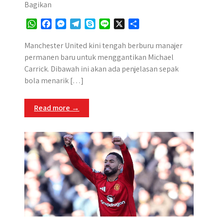
Bagikan
W
F
M
T
S
L
X
S
h
a
e
e
k
i
h
a
c
s
l
y
n
a
Manchester United kini tengah berburu manajer
t
e
s
e
p
e
r
permanen baru untuk menggantikan Michael
s
b
e
g
e
e
Carrick. Dibawah ini akan ada penjelasan sepak
A
o
n
r
bola menarik […]
p
o
g
a
p
k
e
m
Read more →
r