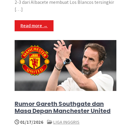
s
b
e
g
e
e
2-3 dari Albacete membuat Los Blancos tersingkir
A
o
n
r
[…]
p
o
g
a
p
k
e
m
Read more →
r
Rumor Gareth Southgate dan
Masa Depan Manchester United
01/17/2026
LIGA INGGRIS