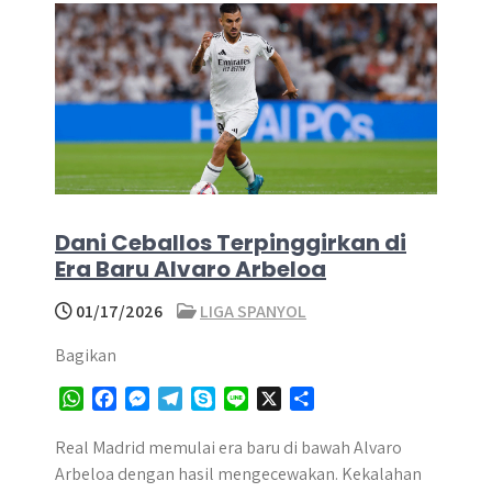
Dani Ceballos Terpinggirkan di
Era Baru Alvaro Arbeloa
01/17/2026
LIGA SPANYOL
Bagikan
W
F
M
T
S
L
X
S
h
a
e
e
k
i
h
a
c
s
l
y
n
a
Real Madrid memulai era baru di bawah Alvaro
t
e
s
e
p
e
r
Arbeloa dengan hasil mengecewakan. Kekalahan