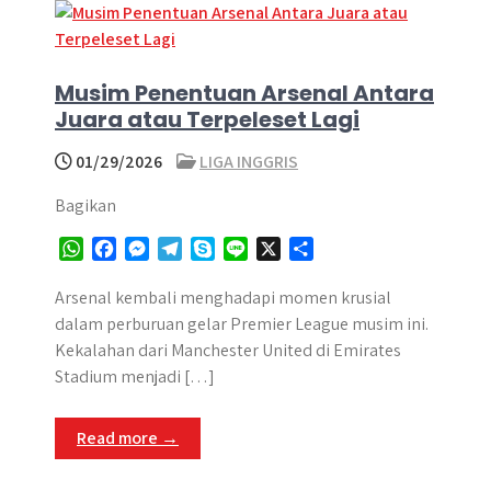
Musim Penentuan Arsenal Antara
Juara atau Terpeleset Lagi
01/29/2026
LIGA INGGRIS
Bagikan
W
F
M
T
S
L
X
S
h
a
e
e
k
i
h
a
c
s
l
y
n
a
Arsenal kembali menghadapi momen krusial
t
e
s
e
p
e
r
dalam perburuan gelar Premier League musim ini.
s
b
e
g
e
e
Kekalahan dari Manchester United di Emirates
A
o
n
r
Stadium menjadi […]
p
o
g
a
p
k
e
m
Read more →
r