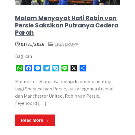
Malam Menyayat Hati Robin van
Persie Saksikan Putranya Cedera
Parah
01/31/2026
LIGA EROPA
Bagikan
W
F
M
T
S
L
X
S
h
a
e
e
k
i
h
a
c
s
l
y
n
a
Malam itu seharusnya menjadi momen penting
t
e
s
e
p
e
r
bagi Shaqueel van Persie, putra legenda Arsenal
s
b
e
g
e
e
dan Manchester United, Robin van Persie.
A
o
n
r
Feyenoord […]
p
o
g
a
p
k
e
m
Read more →
r