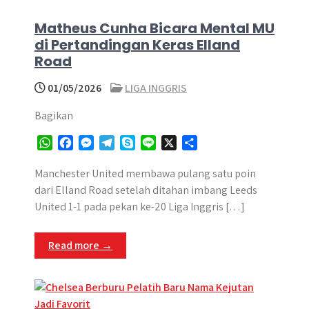
Matheus Cunha Bicara Mental MU
di Pertandingan Keras Elland
Road
01/05/2026
LIGA INGGRIS
Bagikan
W
F
M
T
S
L
X
S
h
a
e
e
k
i
h
a
c
s
l
y
n
a
Manchester United membawa pulang satu poin
t
e
s
e
p
e
r
dari Elland Road setelah ditahan imbang Leeds
s
b
e
g
e
e
United 1-1 pada pekan ke-20 Liga Inggris […]
A
o
n
r
p
o
g
a
Read more →
p
k
e
m
r