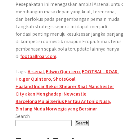
Kesepakatan ini menegaskan ambisi Arsenal untuk
membangun masa depan yang kuat, terencana,
dan berfokus pada pengembangan pemain muda.
Langkah strategis seperti ini dapat menjadi
fondasi penting menuju kesuksesan jangka panjang
di kompetisi domestik maupun Eropa. Simak terus
pembahasan sepak bola terupdate lainnya hanya
di
footballroar.com
.
Tags:
Arsenal
,
Edwin Quintero
,
FOOTBALL ROAR
,
Holger Quintero
,
ShotsGoal
Post
Haaland Incar Rekor Shearer Saat Manchester
City akan Menghadapi Newcastle
navigation
Barcelona Mulai Serius Pantau Antonio Nusa,
Bintang Muda Norwegia yang Bersinar
Search
Search