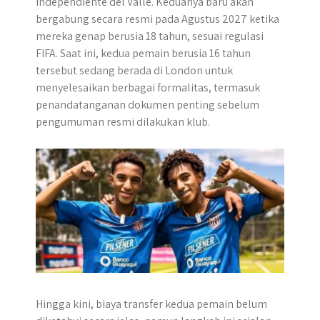
Independiente del Valle. Keduanya baru akan
p
o
g
a
bergabung secara resmi pada Agustus 2027 ketika
p
k
e
m
mereka genap berusia 18 tahun, sesuai regulasi
r
FIFA. Saat ini, kedua pemain berusia 16 tahun
tersebut sedang berada di London untuk
menyelesaikan berbagai formalitas, termasuk
penandatanganan dokumen penting sebelum
pengumuman resmi dilakukan klub.
Hingga kini, biaya transfer kedua pemain belum