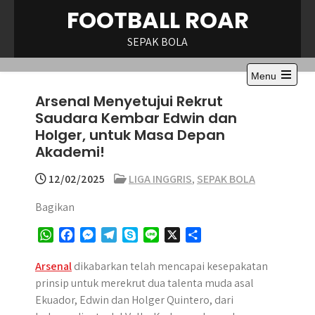
Skip
FOOTBALL ROAR
to
content
SEPAK BOLA
Menu
Open
Arsenal Menyetujui Rekrut
the
main
Saudara Kembar Edwin dan
menu
Holger, untuk Masa Depan
Akademi!
12/02/2025
LIGA INGGRIS
,
SEPAK BOLA
Bagikan
W
F
M
T
S
L
X
S
h
a
e
e
k
i
h
a
c
s
l
y
n
a
Arsenal
dikabarkan telah mencapai kesepakatan
t
e
s
e
p
e
r
prinsip untuk merekrut dua talenta muda asal
s
b
e
g
e
e
Ekuador, Edwin dan Holger Quintero, dari
A
o
n
r