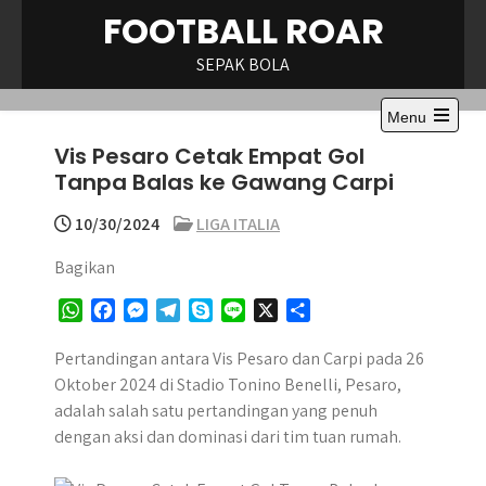
Skip
FOOTBALL ROAR
to
content
SEPAK BOLA
Menu
Open
Vis Pesaro Cetak Empat Gol
the
main
Tanpa Balas ke Gawang Carpi
menu
10/30/2024
LIGA ITALIA
Bagikan
W
F
M
T
S
L
X
S
h
a
e
e
k
i
h
a
c
s
l
y
n
a
Pertandingan antara Vis Pesaro dan Carpi pada 26
t
e
s
e
p
e
r
Oktober 2024 di Stadio Tonino Benelli, Pesaro,
s
b
e
g
e
e
adalah salah satu pertandingan yang penuh
A
o
n
r
dengan aksi dan dominasi dari tim tuan rumah.
p
o
g
a
p
k
e
m