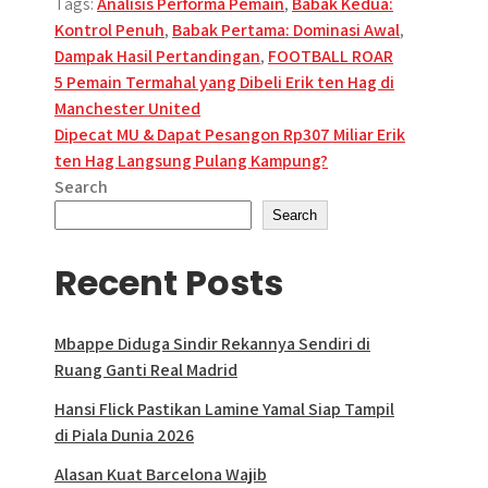
Tags:
Analisis Performa Pemain
,
Babak Kedua:
Kontrol Penuh
,
Babak Pertama: Dominasi Awal
,
Dampak Hasil Pertandingan
,
FOOTBALL ROAR
Post
5 Pemain Termahal yang Dibeli Erik ten Hag di
Manchester United
navigation
Dipecat MU & Dapat Pesangon Rp307 Miliar Erik
ten Hag Langsung Pulang Kampung?
Search
Search
Recent Posts
Mbappe Diduga Sindir Rekannya Sendiri di
Ruang Ganti Real Madrid
Hansi Flick Pastikan Lamine Yamal Siap Tampil
di Piala Dunia 2026
Alasan Kuat Barcelona Wajib