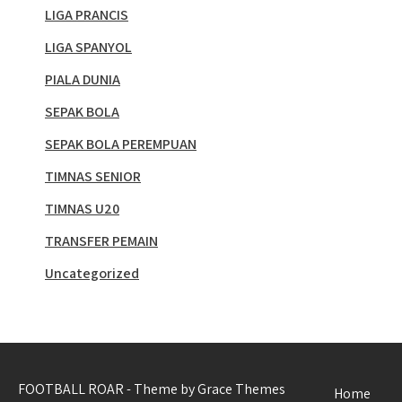
LIGA PRANCIS
LIGA SPANYOL
PIALA DUNIA
SEPAK BOLA
SEPAK BOLA PEREMPUAN
TIMNAS SENIOR
TIMNAS U20
TRANSFER PEMAIN
Uncategorized
FOOTBALL ROAR - Theme by Grace Themes
Home