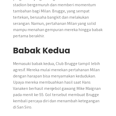
stadion bergemuruh dan memberi momentum
tambahan bagi Milan. Brugge, yang sempat
tertekan, berusaha bangkit dan melakukan
serangan. Namun, pertahanan Milan yang solid
mampu menahan gempuran mereka hingga babak
pertama berakhir.
Babak Kedua
Memasuki babak kedua, Club Brugge tampil lebih
agresif. Mereka mulai menekan pertahanan Milan
dengan harapan bisa menyamakan kedudukan.
Upaya mereka membuahkan hasil saat Hans
Vanaken berhasil menjebol gawang Mike Maignan
pada menit ke-55. Gol tersebut membuat Brugge
kembali percaya diri dan menambah ketegangan
di San Siro.