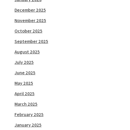
December 2025
November 2025
October 2025
September 2025
August 2025
July 2025
June 2025
May 2025
April 2025
March 2025
February 2025
January 2025