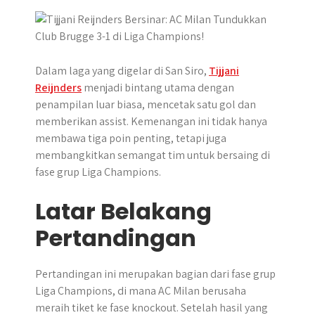
p
k
e
m
r
Dalam laga yang digelar di San Siro,
Tijjani
Reijnders
menjadi bintang utama dengan
penampilan luar biasa, mencetak satu gol dan
memberikan assist. Kemenangan ini tidak hanya
membawa tiga poin penting, tetapi juga
membangkitkan semangat tim untuk bersaing di
fase grup Liga Champions.
Latar Belakang
Pertandingan
Pertandingan ini merupakan bagian dari fase grup
Liga Champions, di mana AC Milan berusaha
meraih tiket ke fase knockout. Setelah hasil yang