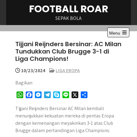
Skip
FOOTBALL ROAR
to
content
SEPAK BOLA
Menu
Open
Tijjani Reijnders Bersinar: AC Milan
the
main
Tundukkan Club Brugge 3-1 di
menu
Liga Champions!
10/23/2024
LIGA EROPA
Bagikan
W
F
M
T
S
L
X
S
h
a
e
e
k
i
h
a
c
s
l
y
n
a
Tijjani Reijnders Bersinar AC Milan kembali
t
e
s
e
p
e
r
menunjukkan kekuatan mereka di pentas Eropa
s
b
e
g
e
e
dengan kemenangan meyakinkan 3-1 atas Club
A
o
n
r
Brugge dalam pertandingan Liga Champions.
p
o
g
a