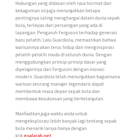
Hubungan yang didasari oleh rasa hormat dan
kekaguman ini juga menunjukkan betapa
pentingnya saling menghargai dalam dunia sepak
bola, terlepas dari persaingan yang ada di
lapangan. Pengaruh Ferguson terhadap generasi
baru pelatih. Lalu Guardiola, memastikan bahwa
warisannya akan terus hidup dan menginspirasi
pelatih-pelatih muda di seluruh dunia. Dengan
menggabungkan prinsip-prinsip dasar yang
dipelajarinya dari Ferguson dengan inovasi
modern. Guardiola telah menunjukkan bagaimana
warisan seorang manajer legendaris dapat
membentuk masa depan sepak bola dan
membawa kesuksesan yang berkelanjutan.
Manfaatkan juga waktu anda untuk
mengeksplorasi lebih banyak lagi tentang sepak
bola menarik lainya hanya dengan
klik
goalarab.net
.