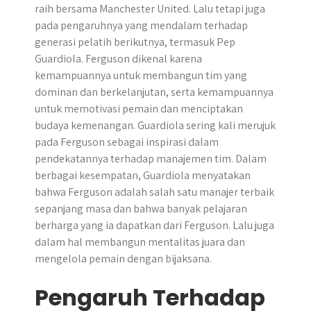
raih bersama Manchester United. Lalu tetapi juga
pada pengaruhnya yang mendalam terhadap
generasi pelatih berikutnya, termasuk Pep
Guardiola. Ferguson dikenal karena
kemampuannya untuk membangun tim yang
dominan dan berkelanjutan, serta kemampuannya
untuk memotivasi pemain dan menciptakan
budaya kemenangan. Guardiola sering kali merujuk
pada Ferguson sebagai inspirasi dalam
pendekatannya terhadap manajemen tim. Dalam
berbagai kesempatan, Guardiola menyatakan
bahwa Ferguson adalah salah satu manajer terbaik
sepanjang masa dan bahwa banyak pelajaran
berharga yang ia dapatkan dari Ferguson. Lalu juga
dalam hal membangun mentalitas juara dan
mengelola pemain dengan bijaksana.
Pengaruh Terhadap