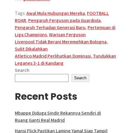
Tags:
Awal Mula Hubungan Mereka
,
FOOTBALL
ROAR
,
Pengaruh Ferguson pada Guardiola
,
Pengaruh Terhadap Generasi Baru
,
Pertemuan di
Liga Champions
,
Warisan Ferguson
Post
Liverpool Tidak Berani Meremehkan Bologna,
Sulit Dikalahkan
navigation
Atletico Madrid Perlihatkan Dominasi, Tundukkan
Leganes 3-1 di Kandang
Search
Search
Recent Posts
Mbappe Diduga Sindir Rekannya Sendiri di
Ruang Ganti Real Madrid
Hansi Flick Pastikan Lamine Yamal Siap Tampil