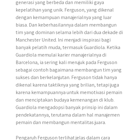
generasi yang berbeda dan memiliki gaya
kepelatihan yang unik. Ferguson, yang dikenal
dengan kemampuan manajerialnya yang luar
biasa. Dan keberhasilannya dalam membangun
tim yang dominan selama lebih dari dua dekade di
Manchester United. Ini menjadi inspirasi bagi
banyak pelatih muda, termasuk Guardiola. Ketika
Guardiola memulai karier manajerialnya di
Barcelona, ia sering kali merujuk pada Ferguson
sebagai contoh bagaimana membangun tim yang
sukses dan berkelanjutan. Ferguson tidak hanya
dikenal karena taktiknya yang brilian, tetapi juga
karena kemampuannya untuk memotivasi pemain
dan menciptakan budaya kemenangan di klub.
Guardiola mengadopsi banyak prinsip ini dalam
pendekatannya, terutama dalam hal manajemen
pemain dan membangun mentalitas juara.
Pengaruh Ferguson terlihat jelas dalam cara