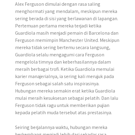
Alex Ferguson dimulai dengan rasa saling
menghormati yang mendalam, meskipun mereka
sering berada di sisi yang berlawanan di lapangan.
Pertemuan pertama mereka terjadi ketika
Guardiola masih menjadi pemain di Barcelona dan
Ferguson memimpin Manchester United. Meskipun
mereka tidak sering bertemu secara langsung,
Guardiola selalu mengagumi cara Ferguson
mengelola timnya dan keberhasilannya dalam
meraih berbagai trofi. Ketika Guardiola memulai
karier manajerialnya, ia sering kali merujuk pada
Ferguson sebagai salah satu inspirasinya.
Hubungan mereka semakin erat ketika Guardiola
mulai meraih kesuksesan sebagai pelatih. Dan lalu
Ferguson tidak ragu untuk memberikan pujian
kepada pelatih muda tersebut atas prestasinya.
Seiring berjalannya waktu, hubungan mereka
berkembang menjadi lebih dari sekadar rasa