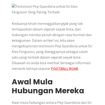
p
k
e
m
r
Keduanya telah meninggalkan jejak yang tak
terhapuskan dalam sejarah sepak bola, dan
hubungan mereka penuh dengan rasa hormat dan
kekaguman. Dalam artikel ini, kita akan
mengeksplorasi testimoni Pep Guardiola untuk Sir
Alex Ferguson, yang dianggapnya sebagai salah
satu yang terbaik dalam sejarah sepak bola.
Dibawah ini anda bisa melihat berbagai informasi
menarik lainnya seputar
FOOTBALL ROAR
.
Awal Mula
Hubungan Mereka
Awal mula hubungan antara Pep Guardiola dan Sir