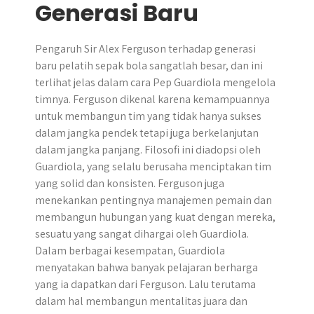
Generasi Baru
Pengaruh Sir Alex Ferguson terhadap generasi
baru pelatih sepak bola sangatlah besar, dan ini
terlihat jelas dalam cara Pep Guardiola mengelola
timnya. Ferguson dikenal karena kemampuannya
untuk membangun tim yang tidak hanya sukses
dalam jangka pendek tetapi juga berkelanjutan
dalam jangka panjang. Filosofi ini diadopsi oleh
Guardiola, yang selalu berusaha menciptakan tim
yang solid dan konsisten. Ferguson juga
menekankan pentingnya manajemen pemain dan
membangun hubungan yang kuat dengan mereka,
sesuatu yang sangat dihargai oleh Guardiola.
Dalam berbagai kesempatan, Guardiola
menyatakan bahwa banyak pelajaran berharga
yang ia dapatkan dari Ferguson. Lalu terutama
dalam hal membangun mentalitas juara dan