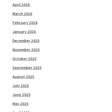
April 2026
March 2026
February 2026
January 2026
December 2025
November 2025
October 2025
September 2025
August 2025
July 2025
June 2025
May 2025