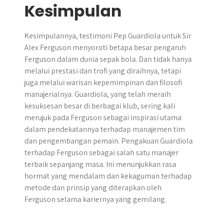
Kesimpulan
Kesimpulannya, testimoni Pep Guardiola untuk Sir
Alex Ferguson menyoroti betapa besar pengaruh
Ferguson dalam dunia sepak bola. Dan tidak hanya
melalui prestasi dan trofi yang diraihnya, tetapi
juga melalui warisan kepemimpinan dan filosofi
manajerialnya. Guardiola, yang telah meraih
kesuksesan besar di berbagai klub, sering kali
merujuk pada Ferguson sebagai inspirasi utama
dalam pendekatannya terhadap manajemen tim
dan pengembangan pemain. Pengakuan Guardiola
terhadap Ferguson sebagai salah satu manajer
terbaik sepanjang masa. Ini menunjukkan rasa
hormat yang mendalam dan kekaguman terhadap
metode dan prinsip yang diterapkan oleh
Ferguson selama kariernya yang gemilang.