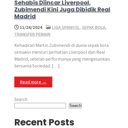
Sehabis Diincar Liverpool,
Zubimendi Kini Juga Dibidik Real
Madrid
11/26/2024
LIGA SPANYOL
,
SEPAK BOLA
,
TRANSFER PEMAIN
Kehadiran Martin Zubimendi di dunia sepak bola
semakin mencuri perhatian Liverpool dan Real
Madrid, setelah performanya yang mengesankan
bersama Sociedad. […]
Read more →
Search
Search
Recent Posts