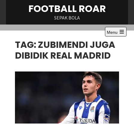
Skip
FOOTBALL ROAR
to
content
SEPAK BOLA
Menu
Open
TAG:
ZUBIMENDI JUGA
the
main
menu
DIBIDIK REAL MADRID