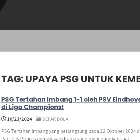
TAG:
UPAYA PSG UNTUK KEMB
PSG Tertahan Imbang 1-1 oleh PSV Eindhov
di Liga Champions!
10/23/2024
SEPAK BOLA
PSG Tertahan Imbang yang berlangsung pada 22 Oktober 2024 d
Parc des Princes menyajikan drama yang menegangkan saat