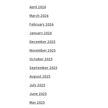
April 2026
March 2026
February 2026
January 2026
December 2025
November 2025
October 2025
September 2025
August 2025
July 2025
June 2025
May 2025