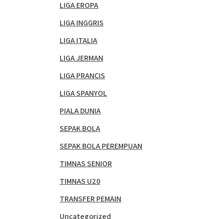
LIGA EROPA
LIGA INGGRIS
LIGA ITALIA
LIGA JERMAN
LIGA PRANCIS
LIGA SPANYOL
PIALA DUNIA
SEPAK BOLA
SEPAK BOLA PEREMPUAN
TIMNAS SENIOR
TIMNAS U20
TRANSFER PEMAIN
Uncategorized