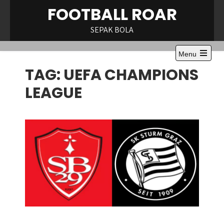
Skip
FOOTBALL ROAR
to
content
SEPAK BOLA
Menu
Open
TAG:
UEFA CHAMPIONS
the
main
menu
LEAGUE