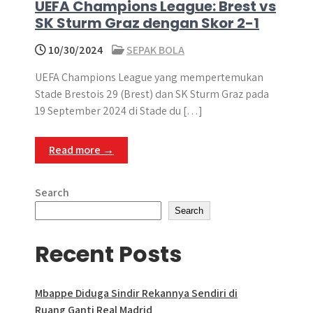
UEFA Champions League: Brest vs
SK Sturm Graz dengan Skor 2-1
10/30/2024
SEPAK BOLA
UEFA Champions League yang mempertemukan
Stade Brestois 29 (Brest) dan SK Sturm Graz pada
19 September 2024 di Stade du […]
Read more →
Search
Search
Recent Posts
Mbappe Diduga Sindir Rekannya Sendiri di
Ruang Ganti Real Madrid