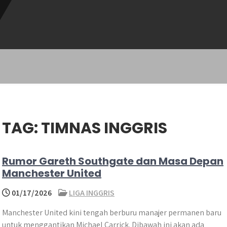
TAG:
TIMNAS INGGRIS
Rumor Gareth Southgate dan Masa Depan
Manchester United
01/17/2026
LIGA INGGRIS
Manchester United kini tengah berburu manajer permanen baru
untuk menggantikan Michael Carrick. Dibawah ini akan ada