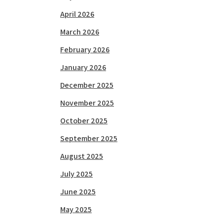
April 2026
March 2026
February 2026
January 2026
December 2025
November 2025
October 2025
September 2025
August 2025
July 2025
June 2025
May 2025