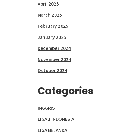
April 2025
March 2025
February 2025
January 2025
December 2024
November 2024
October 2024
Categories
INGGRIS
LIGA 1 INDONESIA
LIGA BELANDA