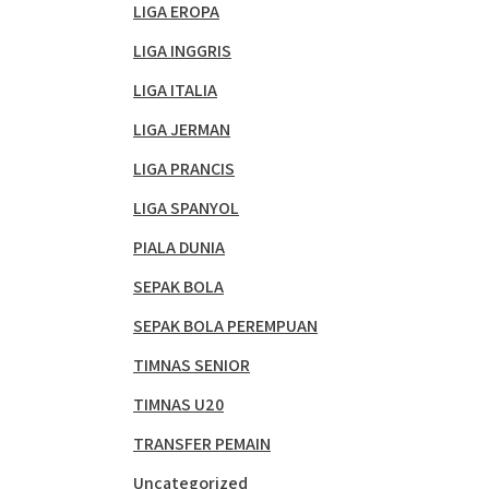
LIGA EROPA
LIGA INGGRIS
LIGA ITALIA
LIGA JERMAN
LIGA PRANCIS
LIGA SPANYOL
PIALA DUNIA
SEPAK BOLA
SEPAK BOLA PEREMPUAN
TIMNAS SENIOR
TIMNAS U20
TRANSFER PEMAIN
Uncategorized