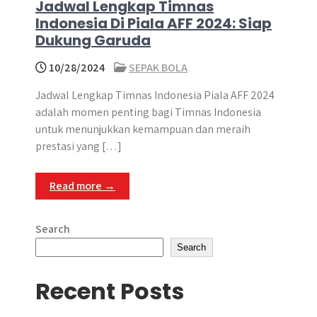
Jadwal Lengkap Timnas
Indonesia Di Piala AFF 2024: Siap
Dukung Garuda
10/28/2024
SEPAK BOLA
Jadwal Lengkap Timnas Indonesia Piala AFF 2024
adalah momen penting bagi Timnas Indonesia
untuk menunjukkan kemampuan dan meraih
prestasi yang […]
Read more →
Search
Search
Recent Posts