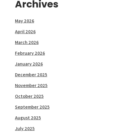
Archives
May 2026
April 2026
March 2026
February 2026
January 2026
December 2025
November 2025
October 2025
September 2025
August 2025
July 2025