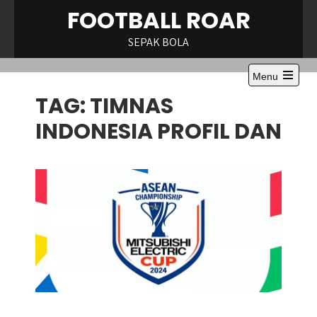
Skip
FOOTBALL ROAR
to
content
SEPAK BOLA
Menu
Open
TAG:
TIMNAS
the
main
menu
INDONESIA PROFIL DAN