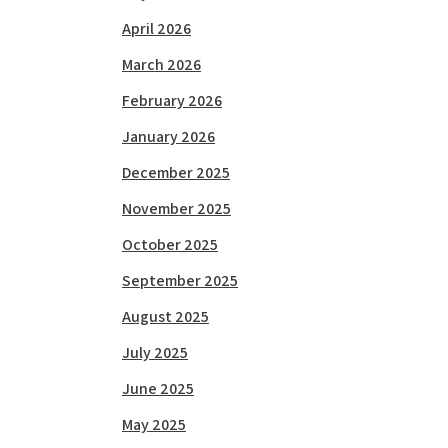
April 2026
March 2026
February 2026
January 2026
December 2025
November 2025
October 2025
September 2025
August 2025
July 2025
June 2025
May 2025