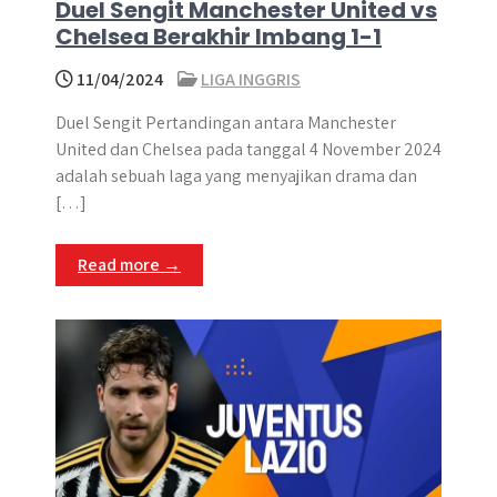
Duel Sengit Manchester United vs
Chelsea Berakhir Imbang 1-1
11/04/2024
LIGA INGGRIS
Duel Sengit Pertandingan antara Manchester
United dan Chelsea pada tanggal 4 November 2024
adalah sebuah laga yang menyajikan drama dan
[…]
Read more →