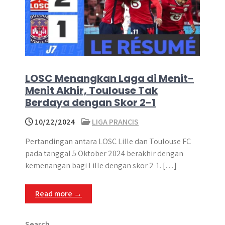
LOSC Menangkan Laga di Menit-
Menit Akhir, Toulouse Tak
Berdaya dengan Skor 2-1
10/22/2024
LIGA PRANCIS
Pertandingan antara LOSC Lille dan Toulouse FC
pada tanggal 5 Oktober 2024 berakhir dengan
kemenangan bagi Lille dengan skor 2-1. […]
Read more →
Search