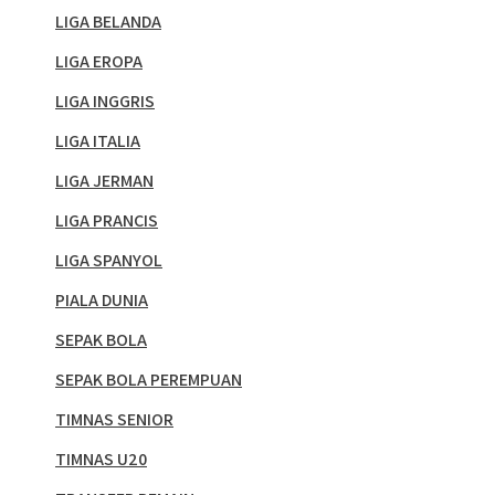
LIGA BELANDA
LIGA EROPA
LIGA INGGRIS
LIGA ITALIA
LIGA JERMAN
LIGA PRANCIS
LIGA SPANYOL
PIALA DUNIA
SEPAK BOLA
SEPAK BOLA PEREMPUAN
TIMNAS SENIOR
TIMNAS U20