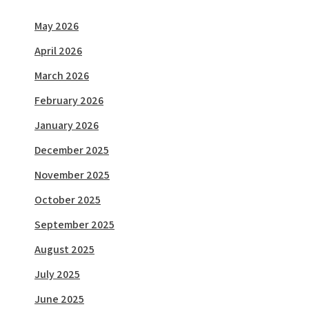
May 2026
April 2026
March 2026
February 2026
January 2026
December 2025
November 2025
October 2025
September 2025
August 2025
July 2025
June 2025