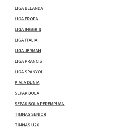
LIGA BELANDA
LIGA EROPA
LIGA INGGRIS
LIGA ITALIA
LIGA JERMAN
LIGA PRANCIS
LIGA SPANYOL
PIALA DUNIA
SEPAK BOLA
SEPAK BOLA PEREMPUAN
TIMNAS SENIOR
TIMNAS U20