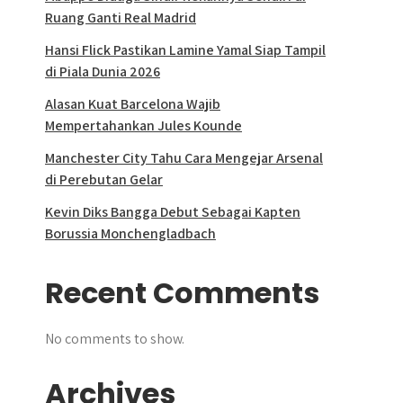
Ruang Ganti Real Madrid
Hansi Flick Pastikan Lamine Yamal Siap Tampil
di Piala Dunia 2026
Alasan Kuat Barcelona Wajib
Mempertahankan Jules Kounde
Manchester City Tahu Cara Mengejar Arsenal
di Perebutan Gelar
Kevin Diks Bangga Debut Sebagai Kapten
Borussia Monchengladbach
Recent Comments
No comments to show.
Archives