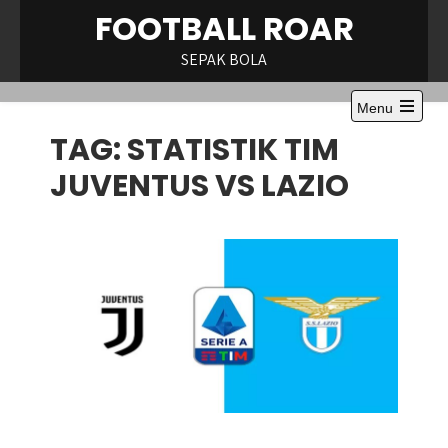
Skip
FOOTBALL ROAR
to
content
SEPAK BOLA
Menu
Open
TAG:
STATISTIK TIM
the
main
menu
JUVENTUS VS LAZIO