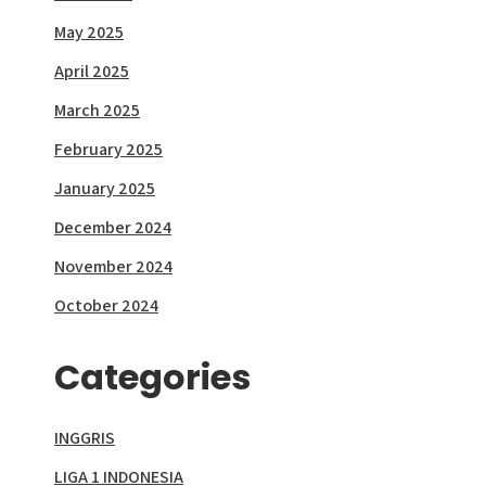
May 2025
April 2025
March 2025
February 2025
January 2025
December 2024
November 2024
October 2024
Categories
INGGRIS
LIGA 1 INDONESIA