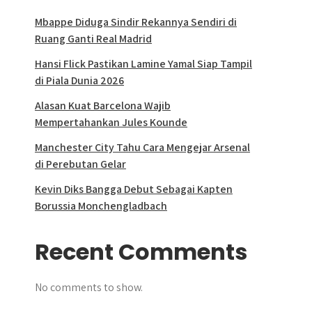
Mbappe Diduga Sindir Rekannya Sendiri di
Ruang Ganti Real Madrid
Hansi Flick Pastikan Lamine Yamal Siap Tampil
di Piala Dunia 2026
Alasan Kuat Barcelona Wajib
Mempertahankan Jules Kounde
Manchester City Tahu Cara Mengejar Arsenal
di Perebutan Gelar
Kevin Diks Bangga Debut Sebagai Kapten
Borussia Monchengladbach
Recent Comments
No comments to show.