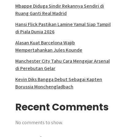
Mbappe Diduga Sindir Rekannya Sendiri di
Ruang Ganti Real Madrid
Hansi Flick Pastikan Lamine Yamal Siap Tampil
di Piala Dunia 2026
Alasan Kuat Barcelona Wajib
Mempertahankan Jules Kounde
Manchester City Tahu Cara Mengejar Arsenal
di Perebutan Gelar
Kevin Diks Bangga Debut Sebagai Kapten
Borussia Monchengladbach
Recent Comments
No comments to show.