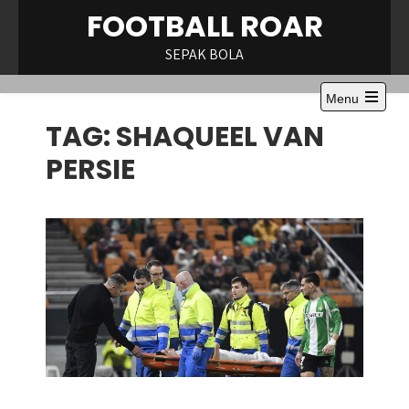
Skip
FOOTBALL ROAR
to
content
SEPAK BOLA
Menu
Open
TAG:
SHAQUEEL VAN
the
main
menu
PERSIE