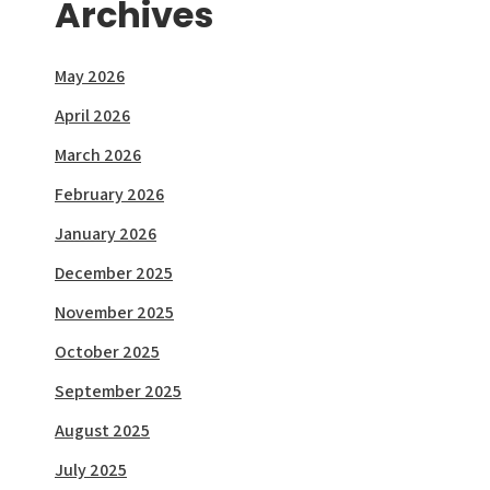
Archives
May 2026
April 2026
March 2026
February 2026
January 2026
December 2025
November 2025
October 2025
September 2025
August 2025
July 2025