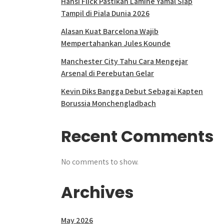
Hansi Flick Pastikan Lamine Yamal Siap
Tampil di Piala Dunia 2026
Alasan Kuat Barcelona Wajib
Mempertahankan Jules Kounde
Manchester City Tahu Cara Mengejar
Arsenal di Perebutan Gelar
Kevin Diks Bangga Debut Sebagai Kapten
Borussia Monchengladbach
Recent Comments
No comments to show.
Archives
May 2026