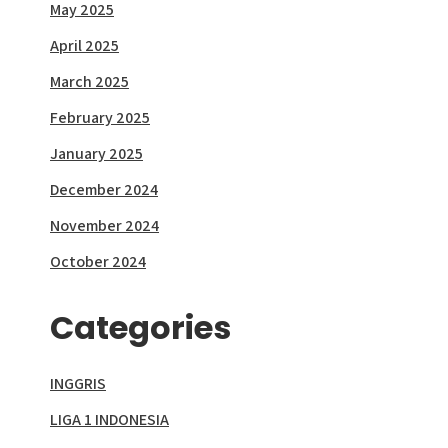
May 2025
April 2025
March 2025
February 2025
January 2025
December 2024
November 2024
October 2024
Categories
INGGRIS
LIGA 1 INDONESIA