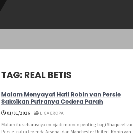
TAG:
REAL BETIS
Malam Menyayat Hati Robin van Persie
Saksikan Putranya Cedera Parah
01/31/2026
LIGA EROPA
Malam itu seharusnya menjadi momen penting bagi Shaqueel va
Persie, putra legenda Arsenal dan Manchester United, Robin van