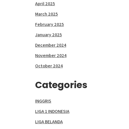
April 2025
March 2025
February 2025
January 2025
December 2024
November 2024
October 2024
Categories
INGGRIS
LIGA 1 INDONESIA
LIGA BELANDA