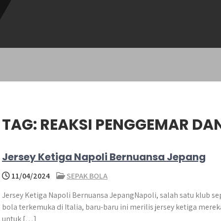
TAG:
REAKSI PENGGEMAR DA
Jersey Ketiga Napoli Bernuansa Jepang
11/04/2024
SEPAK BOLA
Jersey Ketiga Napoli Bernuansa JepangNapoli, salah satu klub se
bola terkemuka di Italia, baru-baru ini merilis jersey ketiga merek
untuk […]