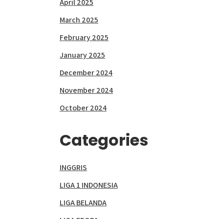
April 2025
March 2025
February 2025
January 2025
December 2024
November 2024
October 2024
Categories
INGGRIS
LIGA 1 INDONESIA
LIGA BELANDA