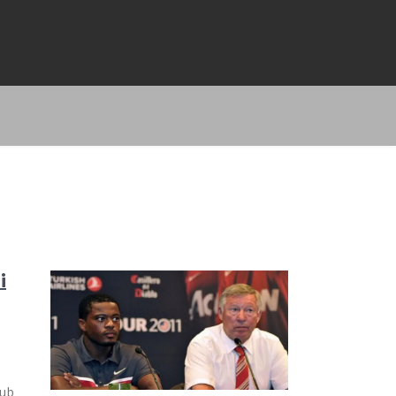
i
lub