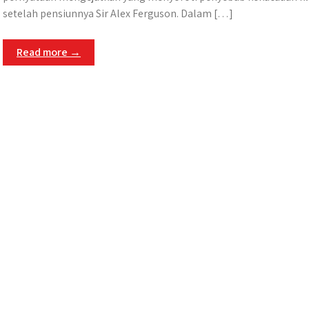
setelah pensiunnya Sir Alex Ferguson. Dalam […]
Read more →