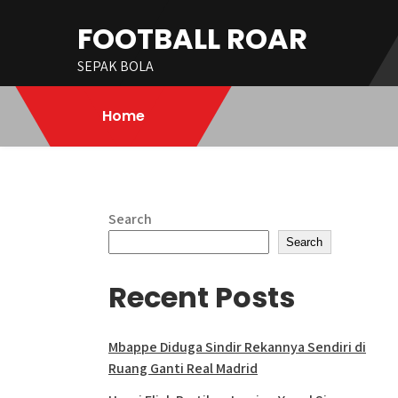
Skip
FOOTBALL ROAR
to
content
SEPAK BOLA
Home
Search
Search
Recent Posts
Mbappe Diduga Sindir Rekannya Sendiri di
Ruang Ganti Real Madrid