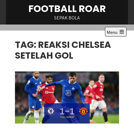
Skip
FOOTBALL ROAR
to
content
SEPAK BOLA
Menu
Open
TAG:
REAKSI CHELSEA
the
main
menu
SETELAH GOL