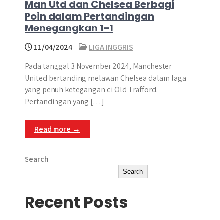
Man Utd dan Chelsea Berbagi
Poin dalam Pertandingan
Menegangkan 1-1
11/04/2024
LIGA INGGRIS
Pada tanggal 3 November 2024, Manchester
United bertanding melawan Chelsea dalam laga
yang penuh ketegangan di Old Trafford.
Pertandingan yang […]
Read more →
Search
Search
Recent Posts