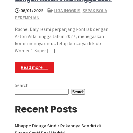
06/01/2025
LIGA INGGRIS
,
SEPAK BOLA
PEREMPUAN
Rachel Daly resmi perpanjang kontrak dengan
Aston Villa hingga tahun 2027, menegaskan
komitmennya untuk tetap berkarya di klub
Women’s Super […]
Read more →
Search
Search
Recent Posts
Mbappe Diduga Sindir Rekannya Sendiri di
Ruang Ganti Real Madrid