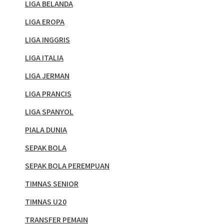
LIGA BELANDA
LIGA EROPA
LIGA INGGRIS
LIGA ITALIA
LIGA JERMAN
LIGA PRANCIS
LIGA SPANYOL
PIALA DUNIA
SEPAK BOLA
SEPAK BOLA PEREMPUAN
TIMNAS SENIOR
TIMNAS U20
TRANSFER PEMAIN