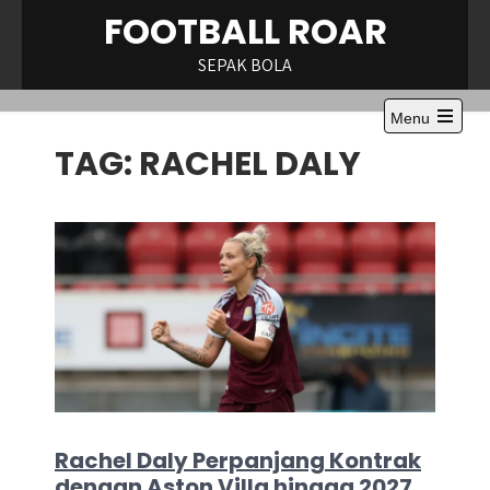
Skip
FOOTBALL ROAR
to
content
SEPAK BOLA
Menu
Open
TAG:
RACHEL DALY
the
main
menu
Rachel Daly Perpanjang Kontrak
dengan Aston Villa hingga 2027