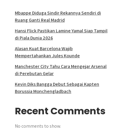
Mbappe Diduga Sindir Rekannya Sendiri di
Ruang Ganti Real Madrid
Hansi Flick Pastikan Lamine Yamal Siap Tampil
di Piala Dunia 2026
Alasan Kuat Barcelona Wajib
Mempertahankan Jules Kounde
Manchester City Tahu Cara Mengejar Arsenal
di Perebutan Gelar
Kevin Diks Bangga Debut Sebagai Kapten
Borussia Monchengladbach
Recent Comments
No comments to show.