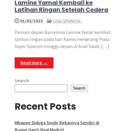
Lamine Yamal Kembali ke
Latihan Ringan Setelah Cedera
01/03/2025
LIGA SPANYOL
Pemain depan Barcelona Lamine Yamal kembali
latihan ringan pada hari Kamis menjelang Piala
Super Spanyol minggu depan di Arab Saudi. […]
Read more →
Search
Search
Recent Posts
Mbappe Diduga Sindir Rekannya Sendiri di
Ruang Ganti Real Madrid