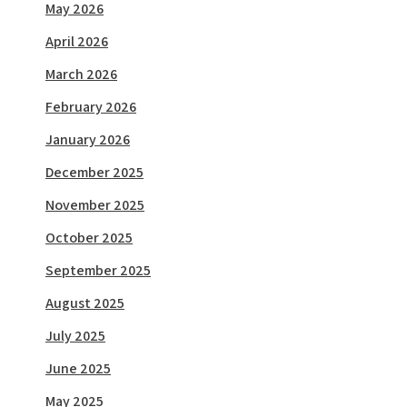
May 2026
April 2026
March 2026
February 2026
January 2026
December 2025
November 2025
October 2025
September 2025
August 2025
July 2025
June 2025
May 2025