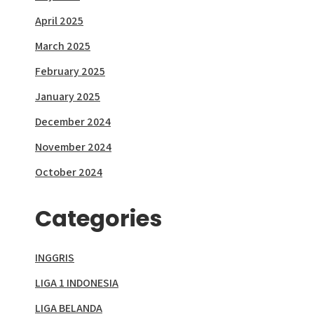
April 2025
March 2025
February 2025
January 2025
December 2024
November 2024
October 2024
Categories
INGGRIS
LIGA 1 INDONESIA
LIGA BELANDA