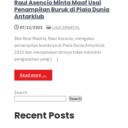
Raul Asencio Minta Maaf Usai
Penampilan Buruk di Piala Dunia
Antarklub
07/12/2025
LIGA SPANYOL
Bek Real Madrid, Raul Asencio, mengakui
penampilan buruknya di Piala Dunia Antarklub
2025 dan menyatakan dirinya tidak memiliki
pengalaman yang […]
Read more →
Search
Search
Recent Posts