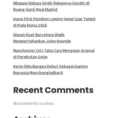
Mbappe Diduga Sindir Rekannya Sendiri di
Ruang Ganti Real Madrid
Hansi Flick Pastikan Lamine Yamal Siap Tampil
di Piala Dunia 2026
Alasan Kuat Barcelona Wajib
Mempertahankan Jules Kounde
Manchester City Tahu Cara Mengejar Arsenal
di Perebutan Gelar
Kevin Diks Bangga Debut Sebagai Kapten
Borussia Monchengladbach
Recent Comments
No comments to show.