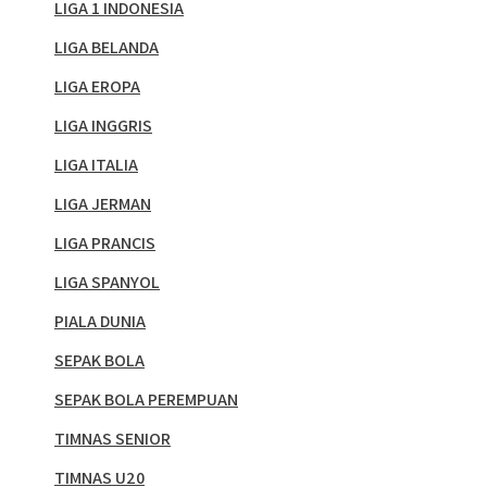
LIGA 1 INDONESIA
LIGA BELANDA
LIGA EROPA
LIGA INGGRIS
LIGA ITALIA
LIGA JERMAN
LIGA PRANCIS
LIGA SPANYOL
PIALA DUNIA
SEPAK BOLA
SEPAK BOLA PEREMPUAN
TIMNAS SENIOR
TIMNAS U20