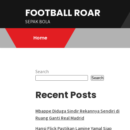
Skip
FOOTBALL ROAR
to
content
SEPAK BOLA
Home
Search
Search
Recent Posts
Mbappe Diduga Sindir Rekannya Sendiri di
Ruang Ganti Real Madrid
Hansi Flick Pastikan Lamine Yamal Siap