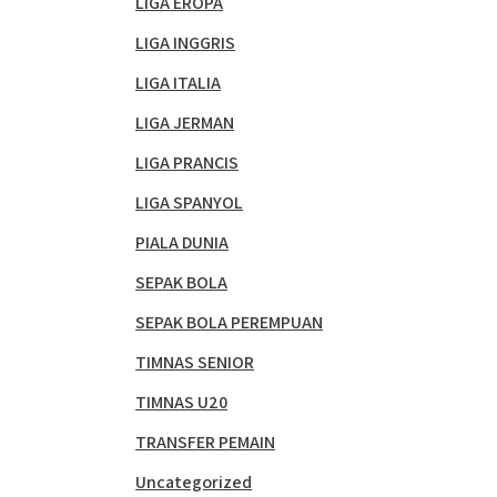
LIGA EROPA
LIGA INGGRIS
LIGA ITALIA
LIGA JERMAN
LIGA PRANCIS
LIGA SPANYOL
PIALA DUNIA
SEPAK BOLA
SEPAK BOLA PEREMPUAN
TIMNAS SENIOR
TIMNAS U20
TRANSFER PEMAIN
Uncategorized